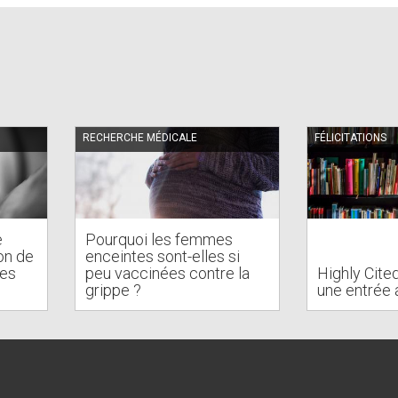
RECHERCHE MÉDICALE
FÉLICITATIONS
e
Pourquoi les femmes
on de
enceintes sont-elles si
des
peu vaccinées contre la
Highly Cite
s
grippe ?
une entrée 