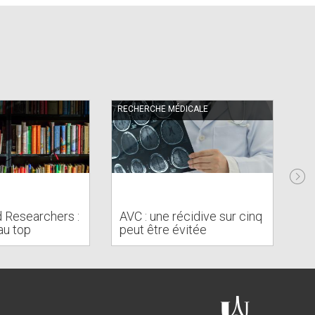
RECHERCHE MÉDICALE
RE
To
d Researchers :
AVC : une récidive sur cinq
es
au top
peut être évitée
c