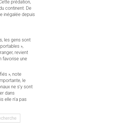
Cette prédation,
du continent. De
sse inégalée depuis
, les gens sont
portables »,
tranger, revient
n favorise une
fiés », note
mportante, le
onaux ne s’y sont
ber dans
is elle n’a pas
echerche