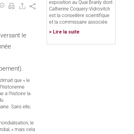
exposition au Quai Branly dont
Share
Catherine Coquery-Vidrovitch
est la conseillère scientifique
et la commissaire associée.
> Lire la suite
versant le
onnée
ppement).
timait que « le
l’historienne
 a l’histoire la
du
ine. Sans elle,
ondialisation, le
dial, « mais cela