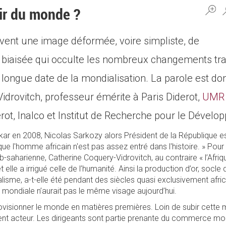
nir du monde ?
vent une image déformée, voire simpliste, de
on biaisée qui occulte les nombreux changements tra
e longue date de la mondialisation. La parole est d
idrovitch, professeur émérite à Paris Diderot,
UMR
rot, Inalco et Institut de Recherche pour le Dévelo
ar en 2008, Nicolas Sarkozy alors Président de la République es
que l'homme africain n'est pas assez entré dans l'histoire. » Pour 
ub-saharienne, Catherine Coquery-Vidrovitch, au contraire « l’Afrique
elle a irrigué celle de l’humanité. Ainsi la production d’or, socle 
sme, a-t-elle été pendant des siècles quasi exclusivement africa
 mondiale n’aurait pas le même visage aujourd’hui.
ovisionner le monde en matières premières. Loin de subir cette m
ent acteur. Les dirigeants sont partie prenante du commerce mon