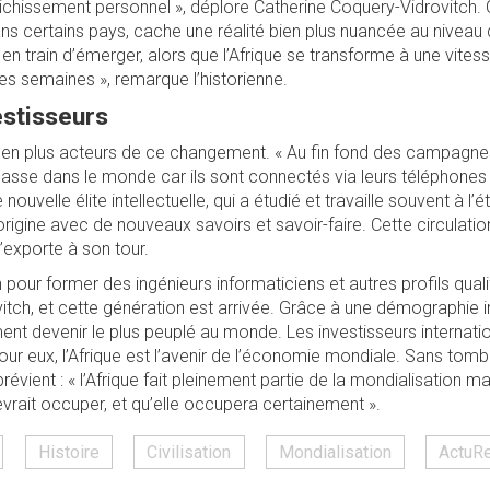
richissement personnel », déplore Catherine Coquery-Vidrovitch. 
ans certains pays, cache une réalité bien plus nuancée au niveau 
t en train d’émerger, alors que l’Afrique se transforme à une vite
es semaines », remarque l’historienne.
estisseurs
 en plus acteurs de ce changement. « Au fin fond des campagnes
passe dans le monde car ils sont connectés via leurs téléphones 
 nouvelle élite intellectuelle, qui a étudié et travaille souvent à l’é
rigine avec de nouveaux savoirs et savoir-faire. Cette circulatio
s’exporte à son tour.
on pour former des ingénieurs informaticiens et autres profils quali
itch, et cette génération est arrivée. Grâce à une démographie i
ent devenir le plus peuplé au monde. Les investisseurs internati
pour eux, l’Afrique est l’avenir de l’économie mondiale. Sans tom
prévient : « l’Afrique fait pleinement partie de la mondialisation ma
evrait occuper, et qu’elle occupera certainement ».
Histoire
Civilisation
Mondialisation
ActuR