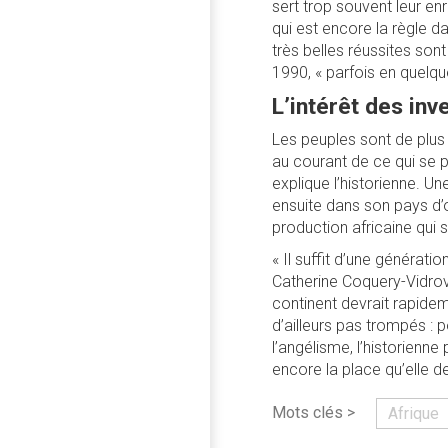
sert trop souvent leur en
qui est encore la règle d
très belles réussites son
1990, « parfois en quelqu
L’intérêt des inv
Les peuples sont de plus
au courant de ce qui se 
explique l’historienne. Une
ensuite dans son pays d’o
production africaine qui 
« Il suffit d’une générati
Catherine Coquery-Vidrov
continent devrait rapidem
d’ailleurs pas trompés : 
l’angélisme, l’historienne 
encore la place qu’elle d
Mots clés >
Afrique