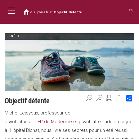
Usted
Pasar
al
está
FR
>
>
u-paris.fr
Objectif détente
contenido
aquí
Toggle
principal
BIEN-ÊTRE
navigation
Sh
Objectif détente
Michel Lejoyeux, professeur de
psychiatrie à l'
UFR de Médecine
et psychiatre - addictologue
à l’Hôpital Bichat, nous livre ses secrets pour un été réussi. Il