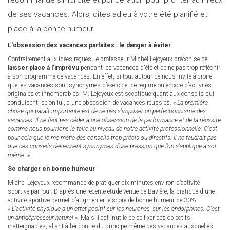
recommande simplicité et pondération pour profiter au mieux
de ses vacances. Alors, dites adieu à votre été planifié et
place à la bonne humeur.
L'obsession des vacances parfaites : le danger à éviter
Contrairement aux idées reçues, le professeur Michel Lejoyeux préconise de
laisser place à l’imprévu
pendant les vacances d'été et de ne pas trop réfléchir
à son programme de vacances. En effet, si tout autour de nous invite à croire
que les vacances sont synonymes d’exercice, de régime ou encore d’activités
originales et innombrables, M. Lejoyeux est sceptique quant aux conseils qui
conduisent, selon lui, à une obsession de vacances réussies.
« La première
chose qui paraît importante est de ne pas s'imposer un perfectionnisme des
vacances. Il ne faut pas céder à une obsession de la performance et de la réussite
comme nous pourrions le faire au niveau de notre activité professionnelle. C’est
pour cela que je me méfie des conseils trop précis ou directifs. Il ne faudrait pas
que ces conseils deviennent synonymes d’une pression que l’on s’applique à soi-
même. »
Se charger en bonne humeur
Michel Lejoyeux recommande de pratiquer dix minutes environ d’activité
sportive par jour. D'après une récente étude venue de Bavière, la pratique d'une
activité sportive permet d’augmenter le score de bonne humeur de 30%.
« L’activité physique a un effet positif sur les neurones, sur les endorphines. C’est
un antidépresseur naturel ».
Mais
Il est inutile de se fixer des objectifs
inatteignables, allant à l’encontre du principe même des vacances auxquelles