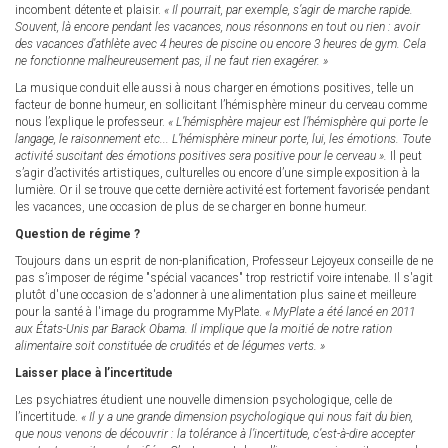
incombent détente et plaisir.
« Il pourrait, par exemple, s’agir de marche rapide.
Souvent, là encore pendant les vacances, nous résonnons en tout ou rien : avoir
des vacances d’athlète avec 4 heures de piscine ou encore 3 heures de gym. Cela
ne fonctionne malheureusement pas, il ne faut rien exagérer. »
La musique conduit elle aussi à nous charger en émotions positives, telle un
facteur de bonne humeur, en sollicitant l’hémisphère mineur du cerveau comme
nous l’explique le professeur.
« L’hémisphère majeur est l’hémisphère qui porte le
langage, le raisonnement etc... L’hémisphère mineur porte, lui, les émotions. Toute
activité suscitant des émotions positives sera positive pour le cerveau ».
Il peut
s’agir d’activités artistiques, culturelles ou encore d’une simple exposition à la
lumière. Or il se trouve que cette dernière activité est fortement favorisée pendant
les vacances, une occasion de plus de se charger en bonne humeur.
Question de régime ?
Toujours dans un esprit de non-planification, Professeur Lejoyeux conseille de ne
pas s’imposer de régime "spécial vacances" trop restrictif voire intenabe. Il s'agit
plutôt d'une occasion de s'adonner à une alimentation plus saine et meilleure
pour la santé à l'image du programme MyPlate.
« MyPlate a été lancé en 2011
aux États-Unis par Barack Obama. Il implique que la moitié de notre ration
alimentaire soit constituée de crudités et de légumes verts. »
Laisser place à l’incertitude
Les psychiatres étudient une nouvelle dimension psychologique, celle de
l’incertitude.
« Il y a une grande dimension psychologique qui nous fait du bien,
que nous venons de découvrir : la tolérance à l’incertitude, c’est-à-dire accepter