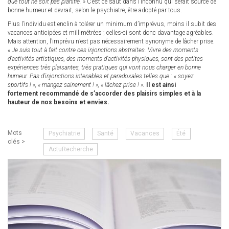
que tout ne soit pas planifié. »
C’est ce saut dans l’inconnu qui serait source de
bonne humeur et devrait, selon le psychiatre, être adopté par tous.
Plus l’individu est enclin à tolérer un minimum d’imprévus, moins il subit des
vacances anticipées et millimétrées ; celles-ci sont donc davantage agréables.
Mais attention, l’imprévu n’est pas nécessairement synonyme de lâcher prise.
« Je suis tout à fait contre ces injonctions abstraites. Vivre des moments
d’activités artistiques, des moments d’activités physiques, sont des petites
expériences très plaisantes, très pratiques qui vont nous charger en bonne
humeur. Pas d’injonctions intenables et paradoxales telles que : « soyez
sportifs ! », « mangez sainement ! », « lâchez prise ! ».
Il est ainsi
fortement recommandé de s’accorder des plaisirs simples et à la
hauteur de nos besoins et envies.
Mots
Psychiatrie
Santé
Vacances
Été
clés >
ActuRecherche