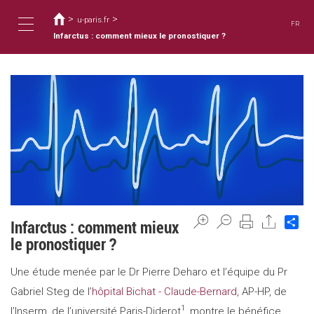
Usted
Pasar
al
>
>
está
u-paris.fr
FR
contenido
aquí
Infarctus : comment mieux le pronostiquer ?
Toggle
principal
navigation
Sh
Infarctus : comment mieux
le pronostiquer ?
Une étude menée par le Dr Pierre Deharo et l’équipe du Pr
Gabriel Steg de l’
hôpital Bichat - Claude-Bernard
, AP-HP, de
1
l’Inserm, de l’université Paris-Diderot
, montre le bénéfice