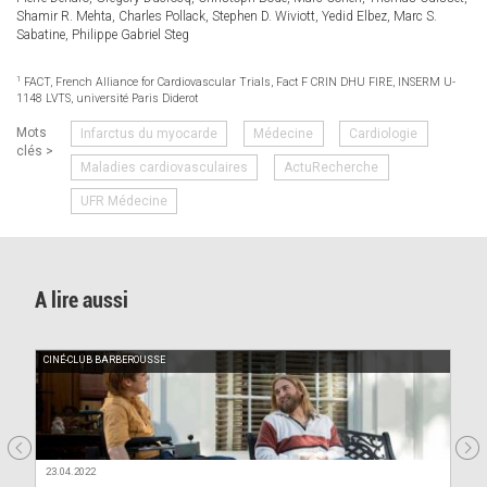
Shamir R. Mehta, Charles Pollack, Stephen D. Wiviott, Yedid Elbez, Marc S.
Sabatine, Philippe Gabriel Steg
1
FACT, French Alliance for Cardiovascular Trials, Fact F CRIN DHU FIRE, INSERM U-
1148 LVTS, université Paris Diderot
Mots
Infarctus du myocarde
Médecine
Cardiologie
clés >
Maladies cardiovasculaires
ActuRecherche
UFR Médecine
A lire aussi
CINÉ-CLUB BARBEROUSSE
23.04.2022