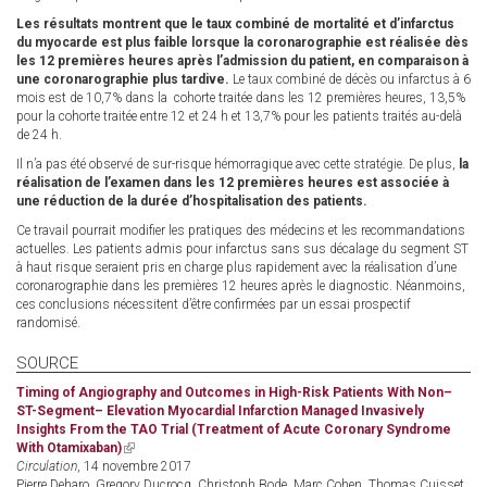
Les résultats montrent que le taux combiné de mortalité et d’infarctus
du myocarde est plus faible lorsque la coronarographie est réalisée dès
les 12 premières heures après l’admission du patient, en comparaison à
une coronarographie plus tardive.
Le taux combiné de décès ou infarctus à 6
mois est de 10,7% dans la cohorte traitée dans les 12 premières heures, 13,5%
pour la cohorte traitée entre 12 et 24 h et 13,7% pour les patients traités au-delà
de 24 h.
Il n’a pas été observé de sur-risque hémorragique avec cette stratégie. De plus,
la
réalisation de l’examen dans les 12 premières heures est associée à
une réduction de la durée d’hospitalisation des patients.
Ce travail pourrait modifier les pratiques des médecins et les recommandations
actuelles. Les patients admis pour infarctus sans sus décalage du segment ST
à haut risque seraient pris en charge plus rapidement avec la réalisation d’une
coronarographie dans les premières 12 heures après le diagnostic. Néanmoins,
ces conclusions nécessitent d’être confirmées par un essai prospectif
randomisé.
SOURCE
Timing of Angiography and Outcomes in High-Risk Patients With Non–
ST-Segment– Elevation Myocardial Infarction Managed Invasively
Insights From the TAO Trial (Treatment of Acute Coronary Syndrome
With Otamixaban)
(link
Circulation
, 14 novembre 2017
is
Pierre Deharo, Gregory Ducrocq, Christoph Bode, Marc Cohen, Thomas Cuisset,
external)