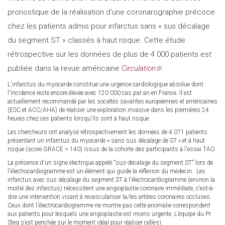
pronostique de la réalisation d'une coronarographie précoce
chez les patients admis pour infarctus sans « sus décalage
du segment ST » classés à haut risque. Cette étude
rétrospective sur les données de plus de 4 000 patients est
publiée dans la revue américaine
Circulation
(link
.
is
L'infarctus du myocarde constitue une urgence cardiologique absolue dont
l'incidence reste encore élevée avec 120 000 cas par an en France. Il est
external)
actuellement recommandé par les sociétés savantes européennes et américaines
(ESC et ACC/AHA) de réaliser une exploration invasive dans les premières 24
heures chez ces patients lorsqu'ils sont à haut risque.
Les chercheurs ont analysé rétrospectivement les données de 4 071 patients
présentant un infarctus du myocarde « sans sus décalage de ST » et à haut
risque (score GRACE > 140) issus de la cohorte des participants à l'essai TAO.
La présence d'un signe électrique appelé "sus-décalage du segment ST" lors de
l'électrocardiogramme est un élément qui guide la réflexion du médecin. Les
infarctus avec sus décalage du segment ST à l'électrocardiogramme (environ la
moitié des infarctus) nécessitent une angioplastie coronaire immédiate, c’est-à-
dire une intervention visant à revasculariser la/les artères coronaires occluses.
Ceux dont l'électrocardiogramme ne montre pas cette anomalie correspondent
aux patients pour lesquels une angioplastie est moins urgente. L’équipe du Pr
Steg s’est penchée sur le moment idéal pour réaliser celle-ci.