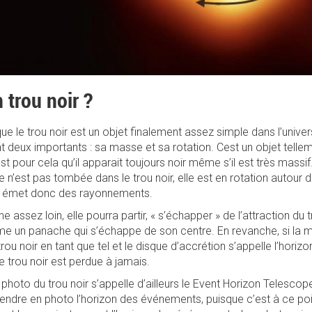
 trou noir ?
t que le trou noir est un objet finalement assez simple dans l’univ
t deux importants : sa masse et sa rotation. Cest un objet tell
 pour cela qu’il apparait toujours noir même s’il est très massif.
 n’est pas tombée dans le trou noir, elle est en rotation autour du 
elle émet donc des rayonnements.
ne assez loin, elle pourra partir, « s’échapper » de l’attraction du
mme un panache qui s’échappe de son centre. En revanche, si la ma
 trou noir en tant que tel et le disque d’accrétion s’appelle l’hor
 trou noir est perdue à jamais.
 photo du trou noir s’appelle d’ailleurs le Event Horizon Telescope
ndre en photo l’horizon des événements, puisque c’est à ce point