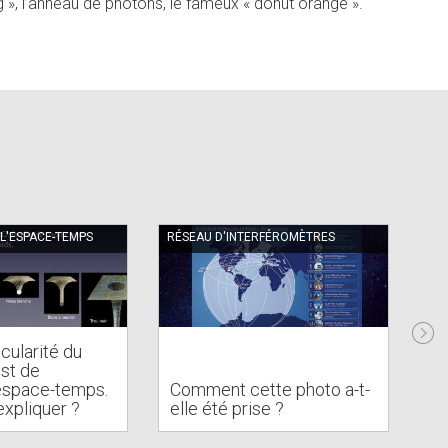
g », l’anneau de photons, le fameux « donut orange ».
L'ESPACE-TEMPS
RÉSEAU D'INTERFÉROMÈTRES
HIS
icularité du
est de
De
’espace-temps.
Comment cette photo a-t-
no
xpliquer ?
elle été prise ?
sc