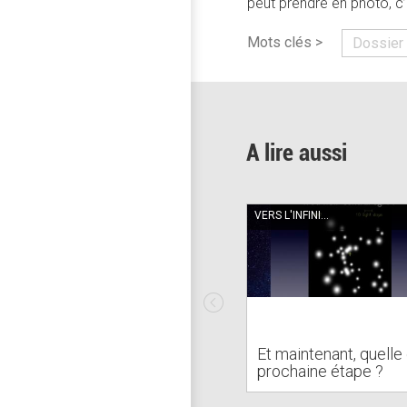
peut prendre en photo, c’
Mots clés >
Dossier 
A lire aussi
VERS L'INFINI...
Et maintenant, quelle 
prochaine étape ?