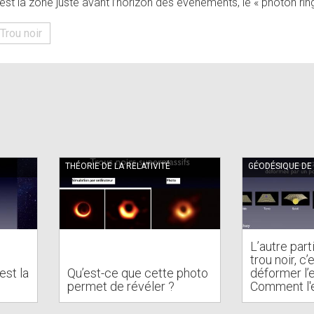
est la zone juste avant l’horizon des événements, le « photon rin
Trou noir
THÉORIE DE LA RELATIVITÉ
GÉODÉSIQUE DE 
L’autre part
trou noir, c’
est la
Qu’est-ce que cette photo
déformer l
permet de révéler ?
Comment l'e