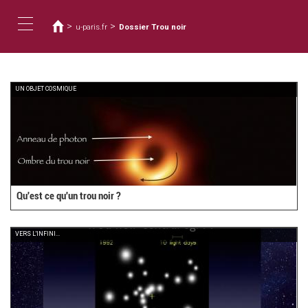
Vous
Aller
au
êtes
>
>
u-paris.fr
Dossier Trou noir
contenu
ici
Toggle
principal
navigation
UN OBJET COSMIQUE
Qu'est ce qu'un trou noir ?
VERS L'INFINI...