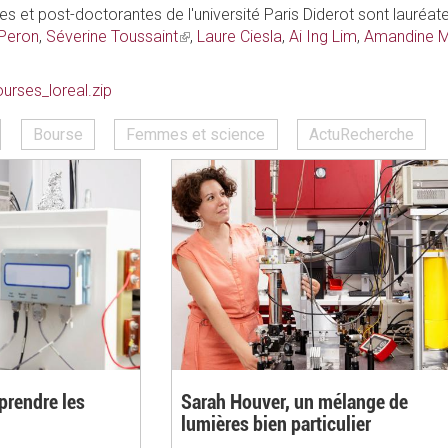
es et post-doctorantes de l'université Paris Diderot sont lauré
 Peron
,
Séverine Toussaint
(link
,
Laure Ciesla
,
Ai Ing Lim
,
Amandine M
is
external)
urses_loreal.zip
Bourse
Femmes et science
ActuRecherche
prendre les
Sarah Houver, un mélange de
lumières bien particulier