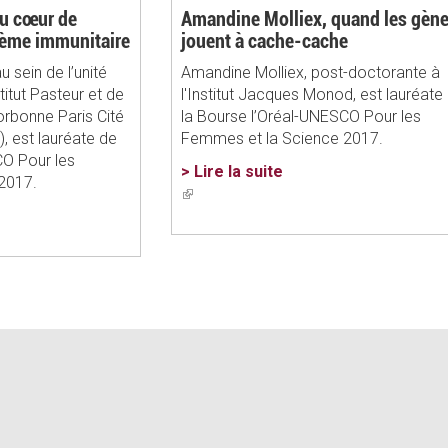
au cœur de
Amandine Molliex, quand les gèn
stème immunitaire
jouent à cache-cache
u sein de l’unité
Amandine Molliex, post-doctorante à
titut Pasteur et de
l'Institut Jacques Monod, est lauréate
orbonne Paris Cité
la Bourse l’Oréal-UNESCO Pour les
), est lauréate de
Femmes et la Science 2017.
CO Pour les
> Lire la suite
2017.
(link
is
external)