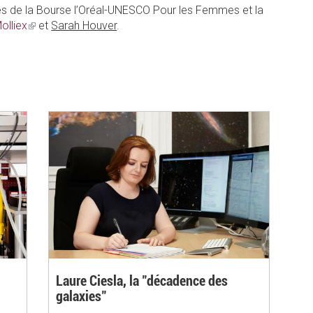
ates de la Bourse l’Oréal-UNESCO Pour les Femmes et la
olliex
(link
et
Sarah Houver
.
is
external)
Laure Ciesla, la "décadence des
galaxies"