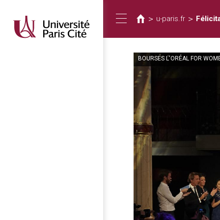
您
移
至
在
>
>
u-paris.fr
Félicit
Toggle
主
這
內
裡
容
BOURSES L'ORÉAL FOR WOMEN
navigation