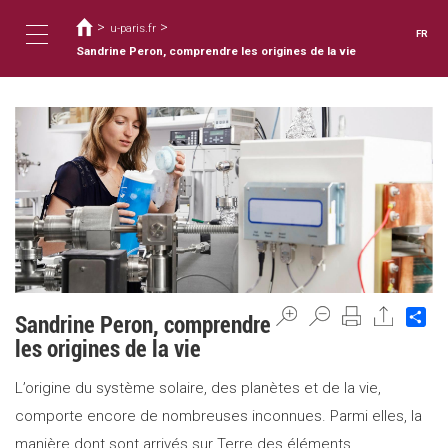
Vous
Aller
au
>
>
êtes
u-paris.fr
FR
contenu
ici
Sandrine Peron, comprendre les origines de la vie
Toggle
principal
navigation
Sh
Sandrine Peron, comprendre
les origines de la vie
L’origine du système solaire, des planètes et de la vie,
comporte encore de nombreuses inconnues. Parmi elles, la
manière dont sont arrivés sur Terre des éléments