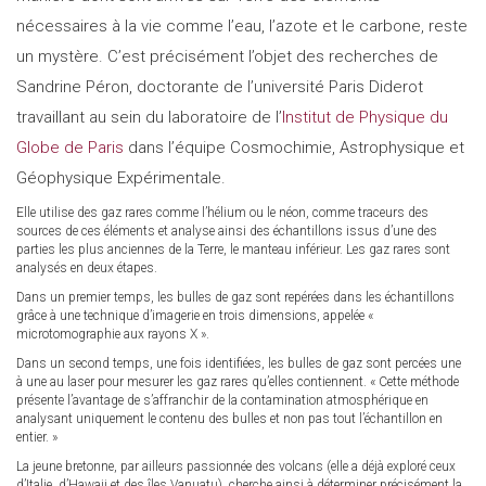
nécessaires à la vie comme l’eau, l’azote et le carbone, reste
un mystère. C’est précisément l’objet des recherches de
Sandrine Péron, doctorante de l’université Paris Diderot
travaillant au sein du laboratoire de l’
Institut de Physique du
Globe de Paris
dans l’équipe Cosmochimie, Astrophysique et
Géophysique Expérimentale.
Elle utilise des gaz rares comme l’hélium ou le néon, comme traceurs des
sources de ces éléments et analyse ainsi des échantillons issus d’une des
parties les plus anciennes de la Terre, le manteau inférieur. Les gaz rares sont
analysés en deux étapes.
Dans un premier temps, les bulles de gaz sont repérées dans les échantillons
grâce à une technique d’imagerie en trois dimensions, appelée «
microtomographie aux rayons X ».
Dans un second temps, une fois identifiées, les bulles de gaz sont percées une
à une au laser pour mesurer les gaz rares qu’elles contiennent. « Cette méthode
présente l’avantage de s’affranchir de la contamination atmosphérique en
analysant uniquement le contenu des bulles et non pas tout l’échantillon en
entier. »
La jeune bretonne, par ailleurs passionnée des volcans (elle a déjà exploré ceux
d’Italie, d’Hawaii et des îles Vanuatu), cherche ainsi à déterminer précisément la