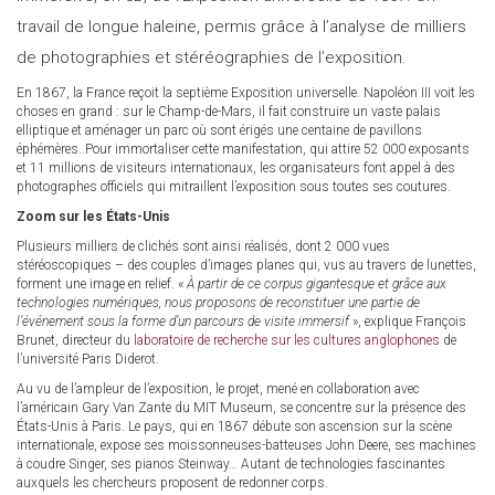
travail de longue haleine, permis grâce à l’analyse de milliers
de photographies et stéréographies de l’exposition.
En 1867, la France reçoit la septième Exposition universelle. Napoléon III voit les
choses en grand : sur le Champ-de-Mars, il fait construire un vaste palais
elliptique et aménager un parc où sont érigés une centaine de pavillons
éphémères. Pour immortaliser cette manifestation, qui attire 52 000 exposants
et 11 millions de visiteurs internationaux, les organisateurs font appel à des
photographes officiels qui mitraillent l’exposition sous toutes ses coutures.
Zoom sur les États-Unis
Plusieurs milliers de clichés sont ainsi réalisés, dont 2 000 vues
stéréoscopiques – des couples d’images planes qui, vus au travers de lunettes,
forment une image en relief. «
À partir de ce corpus gigantesque et grâce aux
technologies numériques, nous proposons de reconstituer une partie de
l’événement sous la forme d’un parcours de visite immersif
», explique François
Brunet, directeur du
laboratoire de recherche sur les cultures anglophones
de
l’université Paris Diderot.
Au vu de l’ampleur de l’exposition, le projet, mené en collaboration avec
l’américain Gary Van Zante du MIT Museum, se concentre sur la présence des
États-Unis à Paris. Le pays, qui en 1867 débute son ascension sur la scène
internationale, expose ses moissonneuses-batteuses John Deere, ses machines
à coudre Singer, ses pianos Steinway… Autant de technologies fascinantes
auxquels les chercheurs proposent de redonner corps.