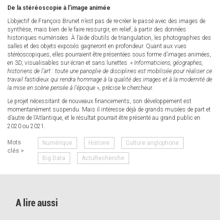
De la stéréoscopie à l’image animée
L’objectif de François Brunet n’est pas de re-créer le passé avec des images de
synthèse, mais bien de le faire ressurgir, en relief, à partir des données
historiques numérisées. À l’aide d’outils de triangulation, les photographies des
salles et des objets exposés gagneront en profondeur. Quant aux vues
stéréoscopiques, elles pourraient être présentées sous forme d’images animées,
en 3D, visualisables sur écran et sans lunettes. «
Informaticiens, géographes,
historiens de l’art : toute une panoplie de disciplines est mobilisée pour réaliser ce
travail fastidieux qui rendra hommage à la qualité des images et à la modernité de
la mise en scène pensée à l’époque
», précise le chercheur.
Le projet nécessitant de nouveaux financements, son développement est
momentanément suspendu. Mais il intéresse déjà de grands musées de part et
d’autre de l’Atlantique, et le résultat pourrait être présenté au grand public en
2020 ou 2021.
Mots
Numérique
Histoire
Culture anglophone
clés >
Big Data
ActuRecherche
A lire aussi