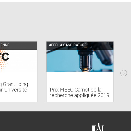
ÉENNE
APPEL À CANDIDATURE
AP
 Grant : cinq
Pr
ur Université
Prix FIEEC Carnot de la
la
recherche appliquée 2019
2