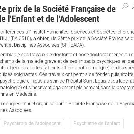
2e prix de la Société Française de
de l'Enfant et de l'Adolescent
 conférences à l'Institut Humanités, Sciences et Sociétés, cher
l'IUH (EA 3518), a obtenu le 2ème prix de la Société Française d
scent et Disciplines Associées (SFPEADA).
semble de ses travaux de doctorat et post-doctorat menés au 
champ de la maladie grave et de ses impacts psychiques en parti
s et jeunes adultes (atteints d'hémopathie maligne) et des spéci
quipes soignantes. Ces travaux ont permis de fonder, puis étoffer 
sychologie clinique au sein de l'hôpital Saint-Louis et du labor
'hématologie) et s'inscrivent également pleinement dans le progr
rsonne en Médecine.
du congrès annuel organisé par la Société Française de la Psychiat
lines Associées.
Psychiatrie de l'adolescent
Psychiatrie de l'enfant