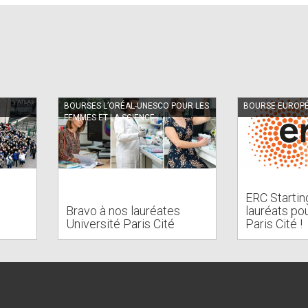
BOURSES L’ORÉAL-UNESCO POUR LES
BOURSE EUROP
FEMMES ET LA SCIENCE
ERC Starting
Bravo à nos lauréates
lauréats po
Université Paris Cité
Paris Cité !