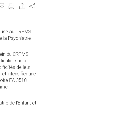
Share
cheuse au CRPMS
e la Psychiatrie
sein du CRPMS
culier sur la
ficités de leur
et intensifier une
atoire EA 3518
amme
rie de l'Enfant et