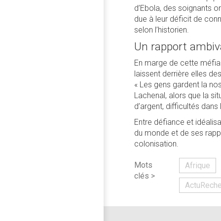
d’Ebola, des soignants on
due à leur déficit de conn
selon l’historien.
Un rapport ambiv
En marge de cette méfianc
laissent derrière elles de
« Les gens gardent la no
Lachenal, alors que la si
d’argent, difficultés dans
Entre défiance et idéalis
du monde et de ses rappor
colonisation.
Mots
Afrique
clés >
ActuReche