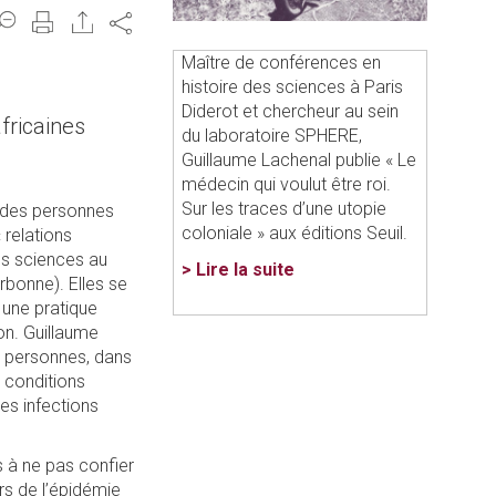
Share
Maître de conférences en
histoire des sciences à Paris
Diderot et chercheur au sein
fricaines
du laboratoire SPHERE,
Guillaume Lachenal publie « Le
médecin qui voulut être roi.
Sur les traces d’une utopie
t des personnes
coloniale » aux éditions Seuil.
 relations
des sciences au
> Lire la suite
rbonne). Elles se
 une pratique
ion. Guillaume
e personnes, dans
 conditions
des infections
 à ne pas confier
rs de l’épidémie