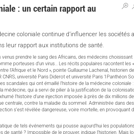
iale : un certain rapport au
ecine coloniale continue d’influencer les sociétés a
 leur rapport aux institutions de santé.
 venus prendre le sang des Africains, des médecins choisissan
omme porteuses d’un virus… Les récits populaires racontent les «
entre l’Afrique et le Nord », pointe Guillaume Lachenal, historien 
CNRS, université Paris Diderot et université Paris 1Panthéon So
 scandales qui ont émaillé l’histoire de la médecine coloniale :
 la médecine, qui a servi de pilier à la justification de la colonisat
umé l’histoire d’une injection imposée à près de dix millions d
ue centrale, contre la maladie du sommeil. Administrée dans des
njection s’est révélée dangereuse, voire mortelle, en provoquant 
tique de tels événements qui pousse aujourd’hui les populations
 de santé ? Impossible de le prouver, indique l’historien. Mais lo