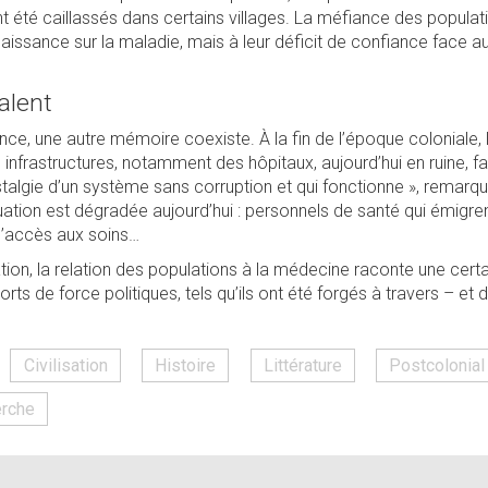
t été caillassés dans certains villages. La méfiance des populati
aissance sur la maladie, mais à leur déficit de confiance face aux
alent
e, une autre mémoire coexiste. À la fin de l’époque coloniale, 
s infrastructures, notamment des hôpitaux, aujourd’hui en ruine, fa
stalgie d’un système sans corruption et qui fonctionne », remarq
tuation est dégradée aujourd’hui : personnels de santé qui émigr
 l’accès aux soins…
ation, la relation des populations à la médecine raconte une certa
ts de force politiques, tels qu’ils ont été forgés à travers – et d
Civilisation
Histoire
Littérature
Postcolonial
rche