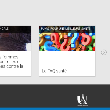
ICALE
PUMS, POUR UNE MEILLEURE SANTÉ
FÉL
es femmes
nt-elles si
es contre la
Hi
La FAQ santé
un