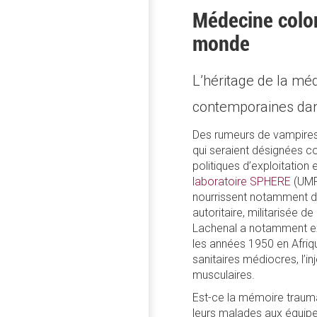
Médecine colon
monde
L’héritage de la méd
contemporaines dans
Des rumeurs de vampires
qui seraient désignées c
politiques d’exploitation 
laboratoire SPHERE
(UMR 
nourrissent notamment des
autoritaire, militarisée de
Lachenal a notamment exh
les années 1950 en Afriq
sanitaires médiocres, l’i
musculaires.
Est-ce la mémoire trauma
leurs malades aux équipes