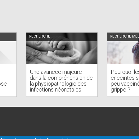
RECHERCHE
RECHERCHE MÉD
Une avancée majeure
Pourquoi l
dans la compréhension de
enceintes so
sse-
la physiopathologie des
peu vacciné
infections néonatales
grippe ?