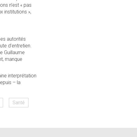
ons n’est « pas
 institutions »,
les autorités
ute d’entretien.
ue Guillaume
ent, manque
ine interprétation
epuis – la
Santé