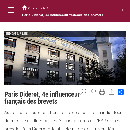
Usted
Pasar
al
>
>
está
u-paris.fr
FR
contenido
aquí
Paris Diderot, 4e influenceur français des brevets
Toggle
principal
INDICATEUR LENS
navigation
Sh
Paris Diderot, 4e influenceur
français des brevets
Au sein du classement Lens, élaboré à partir d'un indicateur
de mesure d'influence des établissements de l’ESR sur les
brevets, Paris Diderot atteint la 4e place des universités