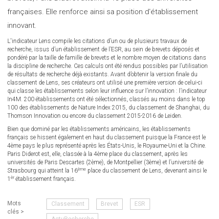
françaises. Elle renforce ainsi sa position d'établissement
innovant.
L'indicateur Lens compile les citations d’un ou de plusieurs travaux de
recherche, issus d’un établissement de l’ESR, au sein de brevets déposés et
pondéré par la taille de famille de brevets et le nombre moyen de citations dans
la discipline de recherche. Ces calculs ont été rendus possibles par l’utilisation
de résultats de recherche déjà existants. Avant d’obtenir la version finale du
classement de Lens, ses créateurs ont utilisé une première version de celui-ci
qui classe les établissements selon leur influence sur l’innovation : l’indicateur
In4M. 200 établissements ont été sélectionnés, classés au moins dans le top
100 des établissements de Nature Index 2015, du classement de Shanghai, du
Thomson Innovation ou encore du classement 2015-2016 de Leiden.
Bien que dominé par les établissements américains, les établissements
français se hissent également en haut du classement puisque la France est le
4ème pays le plus représenté après les États-Unis, le Royaume-Uni et la Chine.
Paris Diderot est, elle, classée à la 4ème place du classement, après les
universités de ​Paris Descartes (2ème), de Montpellier (3ème) et l’université de
ème
Strasbourg qui atteint la 16
place du classement de Lens, devenant ainsi le
èr
1
établissement français.
Mots
Classement
Brevet
ESR
clés >
ActuRecherche