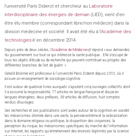
l’université Paris Diderot et chercheur au
Laboratoire
interdisciplinaire des énergies de demain
(LIED), vient d'en
être élu membre (correspondant libre/non médecin) dans la
division médecine et société. Il avait été élu à l’
Académie des
technologies
(link
en décembre 2014.
is
Depuis près de deux siècles, l’
Académie de Médecine
(link
répond « aux demandes
du gouvernement sur tout ce qui intéresse la santé publique… Elle s’occupe de
is
external)
tous les objets d’étude ou de recherche qui peuvent contribuer au progrès des
external)
différentes branches de l’art de guérir. »
Gérald Bronner est professeur à l'université Paris Diderot depuis 2012, où il
assure un enseignement de sociologie cognitive.
Il est auteur de quatorze livres auxquels s’ajoutent cinq ouvrages collectifs dont
il a assumé la responsabilité, 77 articles en langue française et douze en
langues étrangères, deux préfaces, 39 articles de diffusion, huit comptes
rendus d’ouvrages.
Ses recherches et ses publications sont axées autour de la cognition en société :
les mécanismes d’entrée dans une secte, la pensée extrême et la radicalisation
dans le domaine religieux ou politique; la disparition des croyances; la
perception du risque; les mécanismes spécifiques du marché de l'information
sur Internet, les rapports qu'entretiennent des énoncés légitimés par la science