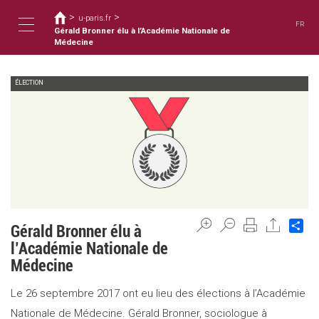
Usted
Pasar
>
>
al
u-paris.fr
está
FR
contenido
Gérald Bronner élu à l’Académie Nationale de
aquí
Toggle
principal
Médecine
ÉLECTION
navigation
Sh
Gérald Bronner élu à
l’Académie Nationale de
Médecine
Le 26 septembre 2017 ont eu lieu des élections à l’Académie
Nationale de Médecine. Gérald Bronner, sociologue à