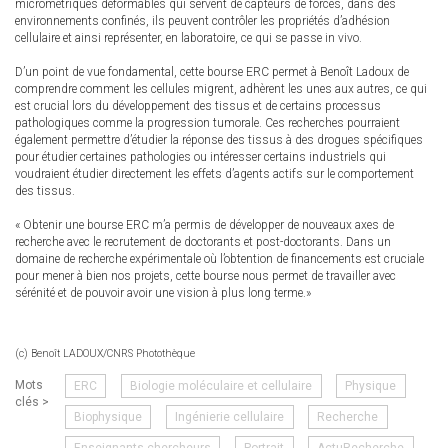
micrométriques déformables qui servent de capteurs de forces, dans des
environnements confinés, ils peuvent contrôler les propriétés d’adhésion
cellulaire et ainsi représenter, en laboratoire, ce qui se passe in vivo.
D’un point de vue fondamental, cette bourse ERC permet à Benoît Ladoux de
comprendre comment les cellules migrent, adhèrent les unes aux autres, ce qui
est crucial lors du développement des tissus et de certains processus
pathologiques comme la progression tumorale. Ces recherches pourraient
également permettre d’étudier la réponse des tissus à des drogues spécifiques
pour étudier certaines pathologies ou intéresser certains industriels qui
voudraient étudier directement les effets d’agents actifs sur le comportement
des tissus.
« Obtenir une bourse ERC m’a permis de développer de nouveaux axes de
recherche avec le recrutement de doctorants et post-doctorants. Dans un
domaine de recherche expérimentale où l’obtention de financements est cruciale
pour mener à bien nos projets, cette bourse nous permet de travailler avec
sérénité et de pouvoir avoir une vision à plus long terme.»
(c) Benoît LADOUX/CNRS Photothèque
Mots
ERC
Biologie moléculaire et cellulaire
Physique
clés >
Biophysique
Ingénierie cellulaire
Recherche
Enseignants-chercheurs
Portrait
ActuRecherche