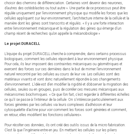
choisir des chemins de différenciation. Certaines vont devenir des neurones,
d’autres des ostéoblastes ou tout autre ». Une partie de ce processus peut être
régulée uniquement par l’environnement physique qui modifie les forces que les
cellules appliquent sur leur environnement, l’architecture interne de la cellule et la
manière dont les gènes sont transcrits et régulés. « Il y a une forte interaction
entre l’environnement mécanique et la régulation des gènes qui émerge d’un
champ récent de recherches qu’on appelle la mécanobiologie »
Le projet DURACELL
L’équipe du projet DURACELL cherche à comprendre, dans certains processus
biologiques, comment les cellules répondent à leur environnement physique.
Pour cela, ils leur imposent des contraintes mécaniques ou géométriques et
exercent des forces sur ces dernières dans le but de mimer l’environnement
naturel rencontré par les cellules au cours de leur vie. Les cellules sont des
matériaux vivants et vont donc naturellement répondre à ces changements
d’environnement. L’idée est d’en modifier la rigidité et d’observer la migration des
cellules, seules ou en groupes, puis de corréler ces mesures mécaniques aux
mécanismes biochimiques. « Ce que l’on fait, c’est regarder à différentes échelles
ce qu’il se passe à l’intérieur de la cellule. On s’intéresse particulièrement aux
forces générées par les cellules via leurs complexes d’adhésion et leur
cytosquelette d’actine pour voir comment les forces sont générées et comment,
en retour, elles modifient les fonctions cellulaires».
Pour récolter ces données, ils ont créé des outils issus de la micro fabrication.
C’est là que l’ingénierie entre en jeu. En mettant les cellules sur les piliers