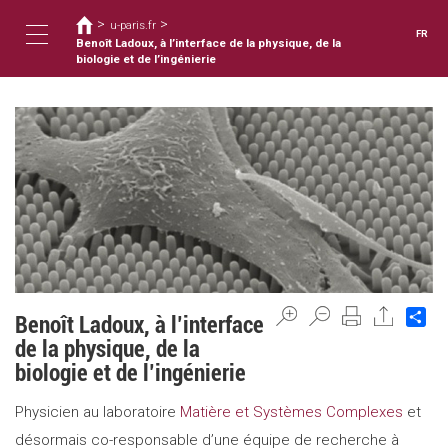
Vous
Aller
>
>
au
u-paris.fr
êtes
FR
contenu
Benoît Ladoux, à l’interface de la physique, de la
ici
Toggle
principal
biologie et de l’ingénierie
navigation
Sh
Benoît Ladoux, à l’interface
de la physique, de la
biologie et de l’ingénierie
Physicien au laboratoire
Matière et Systèmes Complexes
et
désormais co-responsable d’une équipe de recherche à