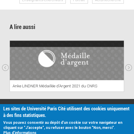
A lire aussi
Anke LINDNER Médaillée d'Argent 2021 du CNRS
PRATIQUE
Les sites de Université Paris Cité utilisent des cookies uniquement
Plan d'accès
à des fins statistiques.
Intranet
Mentions légales
Vous pouvez consentir au dépôt d'un cookie sur votre navigateur en
Données personnelles
cliquant sur "J'accepte", ou refuser avec le bouton "Non, merci".
Plus d'informations