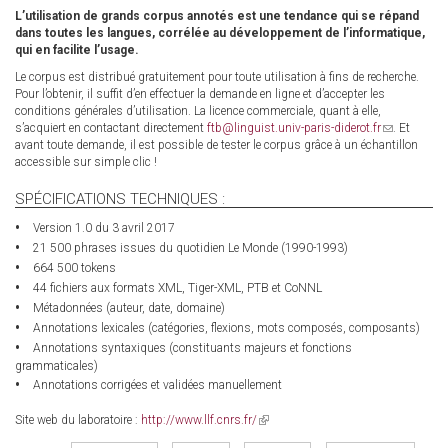
L’utilisation de grands corpus annotés est une tendance qui se répand
dans toutes les langues, corrélée au développement de l’informatique,
qui en facilite l’usage.
Le corpus est distribué gratuitement pour toute utilisation à fins de recherche.
Pour l’obtenir, il suffit d’en effectuer la demande en ligne et d’accepter les
conditions générales d’utilisation. La licence commerciale, quant à elle,
s’acquiert en contactant directement
ftb@linguist.univ-paris-diderot.fr
(link
. Et
avant toute demande, il est possible de tester le corpus grâce à un échantillon
sends
accessible sur simple clic !
e-
mail)
SPÉCIFICATIONS TECHNIQUES :
Version 1.0 du 3 avril 2017
21 500 phrases issues du quotidien Le Monde (1990-1993)
664 500 tokens
44 fichiers aux formats XML, Tiger-XML, PTB et CoNNL
Métadonnées (auteur, date, domaine)
Annotations lexicales (catégories, flexions, mots composés, composants)
Annotations syntaxiques (constituants majeurs et fonctions
grammaticales)
Annotations corrigées et validées manuellement
Site web du laboratoire :
http://www.llf.cnrs.fr/
(link
is