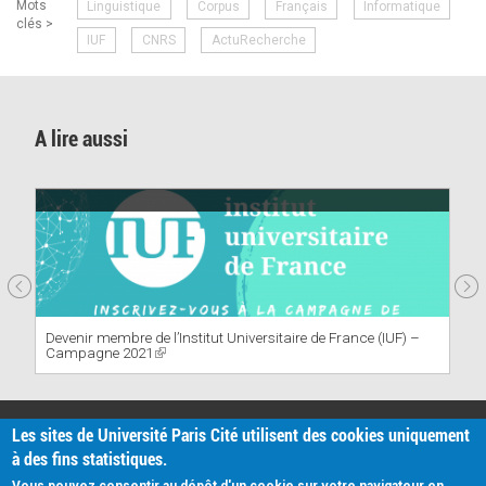
Mots
Linguistique
Corpus
Français
Informatique
external)
clés >
IUF
CNRS
ActuRecherche
A lire aussi
Devenir membre de l’Institut Universitaire de France (IUF) –
Campagne 2021
(link
is
external)
PRATIQUE
Les sites de Université Paris Cité utilisent des cookies uniquement
Plan d'accès
à des fins statistiques.
Intranet
Mentions légales