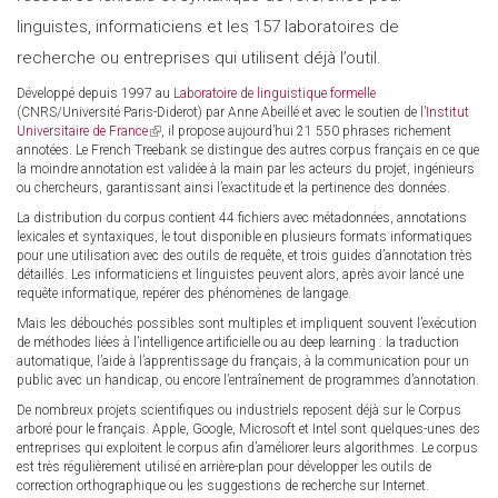
linguistes, informaticiens et les 157 laboratoires de
recherche ou entreprises qui utilisent déjà l’outil.
Développé depuis 1997 au
Laboratoire de linguistique formelle
(CNRS/Université Paris-Diderot) par Anne Abeillé et avec le soutien de l’
Institut
Universitaire de France
(link
, il propose aujourd’hui 21 550 phrases richement
annotées. Le French Treebank se distingue des autres corpus français en ce que
is
la moindre annotation est validée à la main par les acteurs du projet, ingénieurs
external)
ou chercheurs, garantissant ainsi l’exactitude et la pertinence des données.
La distribution du corpus contient 44 fichiers avec métadonnées, annotations
lexicales et syntaxiques, le tout disponible en plusieurs formats informatiques
pour une utilisation avec des outils de requête, et trois guides d’annotation très
détaillés. Les informaticiens et linguistes peuvent alors, après avoir lancé une
requête informatique, repérer des phénomènes de langage.
Mais les débouchés possibles sont multiples et impliquent souvent l’exécution
de méthodes liées à l’intelligence artificielle ou au deep learning : la traduction
automatique, l’aide à l’apprentissage du français, à la communication pour un
public avec un handicap, ou encore l’entraînement de programmes d’annotation.
De nombreux projets scientifiques ou industriels reposent déjà sur le Corpus
arboré pour le français. Apple, Google, Microsoft et Intel sont quelques-unes des
entreprises qui exploitent le corpus afin d’améliorer leurs algorithmes. Le corpus
est très régulièrement utilisé en arrière-plan pour développer les outils de
correction orthographique ou les suggestions de recherche sur Internet.