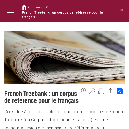
Vous
Aller
>
>
au
u-paris.fr
êtes
FR
contenu
French Treebank : un corpus de référence pour le
ici
Toggle
principal
français
navigation
Sh
French Treebank : un corpus
de référence pour le français
Constitué à partir d’articles du quotidien Le Monde, le French
Treebank (ou Corpus arboré pour le français) est une
ressource lexicale et syntaxique de référence pour