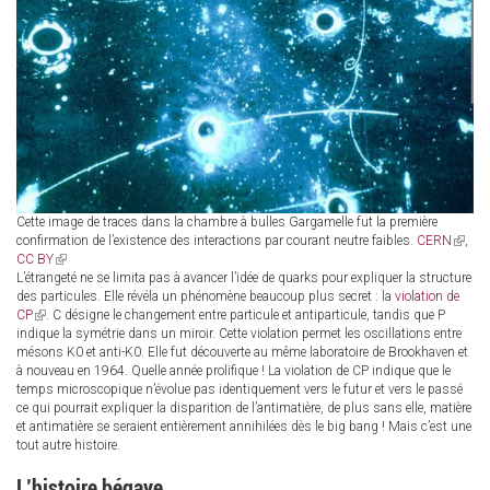
Cette image de traces dans la chambre à bulles Gargamelle fut la première
confirmation de l’existence des interactions par courant neutre faibles.
CERN
(link
,
CC BY
(link
is
L’étrangeté ne se limita pas à avancer l’idée de quarks pour expliquer la structure
is
externa
des particules. Elle révéla un phénomène beaucoup plus secret : la
external)
violation de
CP
(link
. C désigne le changement entre particule et antiparticule, tandis que P
indique la symétrie dans un miroir. Cette violation permet les oscillations entre
is
mésons K0 et anti-K0. Elle fut découverte au même laboratoire de Brookhaven et
external)
à nouveau en 1964. Quelle année prolifique ! La violation de CP indique que le
temps microscopique n’évolue pas identiquement vers le futur et vers le passé
ce qui pourrait expliquer la disparition de l’antimatière, de plus sans elle, matière
et antimatière se seraient entièrement annihilées dès le big bang ! Mais c’est une
tout autre histoire.
L’histoire bégaye