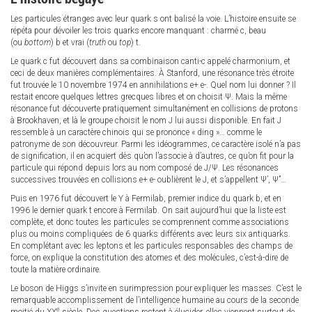
Les particules étranges avec leur quark s ont balisé la voie. L’histoire ensuite se
répéta pour dévoiler les trois quarks encore manquant : charmé c, beau
(ou
bottom
) b et vrai (
truth
ou
top
) t.
Le quark c fut découvert dans sa combinaison canti-c appelé charmonium, et
ceci de deux manières complémentaires. À Stanford, une résonance très étroite
fut trouvée le 10 novembre 1974 en annihilations e+ e-. Quel nom lui donner ? Il
restait encore quelques lettres grecques libres et on choisit Ψ. Mais la même
résonance fut découverte pratiquement simultanément en collisions de protons
à Brookhaven, et là le groupe choisit le nom J lui aussi disponible. En fait J
ressemble à un caractère chinois qui se prononce « ding »… comme le
patronyme de son découvreur. Parmi les idéogrammes, ce caractère isolé n’a pas
de signification, il en acquiert dès qu’on l’associe à d’autres, ce qu’on fit pour la
particule qui répond depuis lors au nom composé de J/Ψ. Les résonances
successives trouvées en collisions e+ e- oublièrent le J, et s’appellent Ψ’, Ψ’’…
Puis en 1976 fut découvert le Υ à Fermilab, premier indice du quark b, et en
1996 le dernier quark t encore à Fermilab. On sait aujourd’hui que la liste est
complète, et donc toutes les particules se comprennent comme associations
plus ou moins compliquées de 6 quarks différents avec leurs six antiquarks.
En complétant avec les leptons et les particules responsables des champs de
force, on explique la constitution des atomes et des molécules, c’est-à-dire de
toute la matière ordinaire.
Le boson de Higgs s’invite en surimpression pour expliquer les masses. C’est le
remarquable accomplissement de l’intelligence humaine au cours de la seconde
e
moitié du XX
siècle. Des questions restent à élucider, elles viennent surtout de