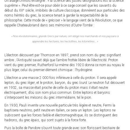
Un adage chinois enseigne : « la science des justes désignations est la science
is
is
suprême ». Peut-être est-ce pour obéir à ce sage conseil que les savants du
external)
external)
e
début du XX
siècle, imbibés de culture classique, donnèrent aux particules des
noms hérités du grec, la science tenait à garder la respectabilité de la
philosophie. Cette mode de « gréciser » le langage vient de la Révolution, ce que
rappelle Chateaubriand dans ses
mémoires d’Outre-Tombe
:
« Nos révolutionnaires, grands Grecs par nature, ont obligé nos marchands et nos paysans à
apprendre les hectares, les hectolitres, les kilomètres… »
L’électron découvert par Thomson en 1897, prend son nom du grec signifiant
ambre ; l’Antiquité savait déjà que l’ambre frottée libère de l’électricité. Proton
vient du grec premier, Rutherford lui-même dès 1920 donna ce nom au noyau le
plus léger, celui du premier élément chimique : l’hydrogène.
L’électron a une masse 2 000 fois inférieure à celle du proton. Il sera appelé
lepton, du grec
léger
, et le proton, baryon, du grec
lourd
. Le neutron fut découvert
en 1932, sa masse était proche de celle du proton mais il était neutre
électriquement, d’où son nom plus commun. Entre leptons et baryons
s’interposent les mésons du grec
intermédiaire
, tel le pion.
En 1930, Pauli invente une nouvelle particule très légère et neutre, Fermi la
baptisera neutrino, petit neutre en italien, ce sera un lepton. Les leptons ne
subissent que les forces faible et électromagnétique, ils se distinguent des
hadrons, du grec épais, qui sont sujets à la force forte.
Puis la boîte de Pandore s’ouvrit toute grande avec son florissant bestiaire de