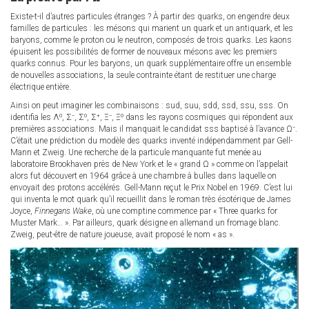
Existe-t-il d’autres particules étranges ? À partir des quarks, on engendre deux
familles de particules : les mésons qui marient un quark et un antiquark, et les
baryons, comme le proton ou le neutron, composés de trois quarks. Les kaons
épuisent les possibilités de former de nouveaux mésons avec les premiers
quarks connus. Pour les baryons, un quark supplémentaire offre un ensemble
de nouvelles associations, la seule contrainte étant de restituer une charge
électrique entière.
Ainsi on peut imaginer les combinaisons : sud, suu, sdd, ssd, ssu, sss. On
identifia les Λ⁰, Σ⁻, Σ⁰, Σ⁺, Ξ⁻, Ξ⁰ dans les rayons cosmiques qui répondent aux
premières associations. Mais il manquait le candidat sss baptisé à l’avance Ω⁻.
C’était une prédiction du modèle des quarks inventé indépendamment par Gell-
Mann et Zweig. Une recherche de la particule manquante fut menée au
laboratoire Brookhaven près de New York et le « grand Ω » comme on l’appelait
alors fut découvert en 1964 grâce à une chambre à bulles dans laquelle on
envoyait des protons accélérés. Gell-Mann reçut le Prix Nobel en 1969. C’est lui
qui inventa le mot quark qu’il recueillit dans le roman très ésotérique de James
Joyce,
Finnegans Wake
, où une comptine commence par « Three quarks for
Muster Mark… ». Par ailleurs, quark désigne en allemand un fromage blanc.
Zweig, peut-être de nature joueuse, avait proposé le nom « as ».