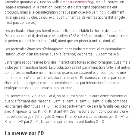
« nombre quantique », une nouvelle
grandeur conservée
(link
, était à l’œuvre : on
l’appela étrangeté. À la création, deux objets d’étrangeté opposées étaient
is
produits, mais à la désintégration chaque particule évoluait individuellement,
external)
l’étrangeté était violée, ce qui expliquait un temps de vie très accru (l’étrangeté
n’est pas conservée).
Les particules étranges furent essentielles pour établir la théorie des quarks.
Deux quarks u et d, de charge respective +2/3 et -1/3, suffisaient à comprendre
le proton (uud) et le neutron (udd) ainsi que les pions (uanti-u, danti-d).
Les particules étranges s’échappaient de ce cadre restreint, elles demandaient
l’introduction d’un troisième quark s (
strange
) de charge -1/3 comme le d.
L’étrangeté est conservée lors des interactions fortes et électromagnétiques mais
violée par l’interaction faible. La production se fait par interaction forte, s et anti-s
sont créés simultanément, mais les quarks se séparent et chacun donne une
particule en « s’habillant » avec d’autres quarks. En conséquence, la particule
étrange la plus légère ne peut se désintégrer que par interaction faible ce qui
explique son évolution beaucoup plus lente.
En l’associant aux quarks u et d, on peut imaginer plusieurs combinaisons du
quark s formant des mésons : uanti-s, danti-s, santi-u, santi-d. Cela compose
les charges électriques +1, 0, -1 et 0 respectivement, ce sera la famille des kaons
avec 4 représentants K⁺, K⁰, K⁻ et anti-K⁰. Ces mésons sont donc porteur d’une
nouvelle « charge », l’étrangeté S. Ainsi K⁺ et K⁰ seront caractérisés par S = +1 et
K⁻ et anti-K⁰ par S = -1, les autres particules auront toutes S = 0.
La preuve par l’Ω