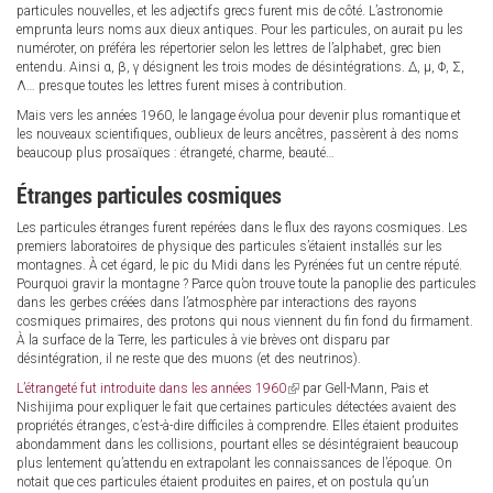
particules nouvelles, et les adjectifs grecs furent mis de côté. L’astronomie
emprunta leurs noms aux dieux antiques. Pour les particules, on aurait pu les
numéroter, on préféra les répertorier selon les lettres de l’alphabet, grec bien
entendu. Ainsi α, β, γ désignent les trois modes de désintégrations. Δ, μ, Φ, Σ,
Λ… presque toutes les lettres furent mises à contribution.
Mais vers les années 1960, le langage évolua pour devenir plus romantique et
les nouveaux scientifiques, oublieux de leurs ancêtres, passèrent à des noms
beaucoup plus prosaïques : étrangeté, charme, beauté…
Étranges particules cosmiques
Les particules étranges furent repérées dans le flux des rayons cosmiques. Les
premiers laboratoires de physique des particules s’étaient installés sur les
montagnes. À cet égard, le pic du Midi dans les Pyrénées fut un centre réputé.
Pourquoi gravir la montagne ? Parce qu’on trouve toute la panoplie des particules
dans les gerbes créées dans l’atmosphère par interactions des rayons
cosmiques primaires, des protons qui nous viennent du fin fond du firmament.
À la surface de la Terre, les particules à vie brèves ont disparu par
désintégration, il ne reste que des muons (et des neutrinos).
L’étrangeté fut introduite dans les années 1960
(link
par Gell-Mann, Pais et
Nishijima pour expliquer le fait que certaines particules détectées avaient des
is
propriétés étranges, c’est-à-dire difficiles à comprendre. Elles étaient produites
external)
abondamment dans les collisions, pourtant elles se désintégraient beaucoup
plus lentement qu’attendu en extrapolant les connaissances de l’époque. On
notait que ces particules étaient produites en paires, et on postula qu’un