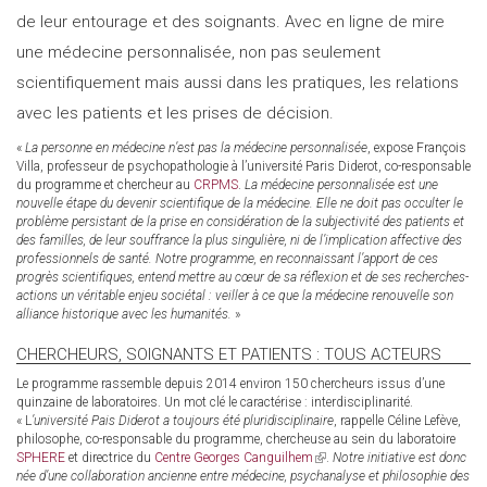
de leur entourage et des soignants. Avec en ligne de mire
une médecine personnalisée, non pas seulement
scientifiquement mais aussi dans les pratiques, les relations
avec les patients et les prises de décision.
«
La personne en médecine n’est pas la médecine personnalisée
, expose François
Villa, professeur de psychopathologie à l’université Paris Diderot, co-responsable
du programme et chercheur au
CRPMS
.
La médecine personnalisée est une
nouvelle étape du devenir scientifique de la médecine. Elle ne doit pas occulter le
problème persistant de la prise en considération de la subjectivité des patients et
des familles, de leur souffrance la plus singulière, ni de l’implication affective des
professionnels de santé. Notre programme, en reconnaissant l’apport de ces
progrès scientifiques, entend mettre au cœur de sa réflexion et de ses recherches-
actions un véritable enjeu sociétal : veiller à ce que la médecine renouvelle son
alliance historique avec les humanités.
»
CHERCHEURS, SOIGNANTS ET PATIENTS : TOUS ACTEURS
Le programme rassemble depuis 2014 environ 150 chercheurs issus d’une
quinzaine de laboratoires. Un mot clé le caractérise : interdisciplinarité.
« L
’université Pais Diderot a toujours été pluridisciplinaire
, rappelle Céline Lefève,
philosophe, co-responsable du programme, chercheuse au sein du laboratoire
SPHERE
et directrice du
Centre Georges Canguilhem
(link
.
Notre initiative est donc
née d’une collaboration ancienne entre médecine, psychanalyse et philosophie des
is