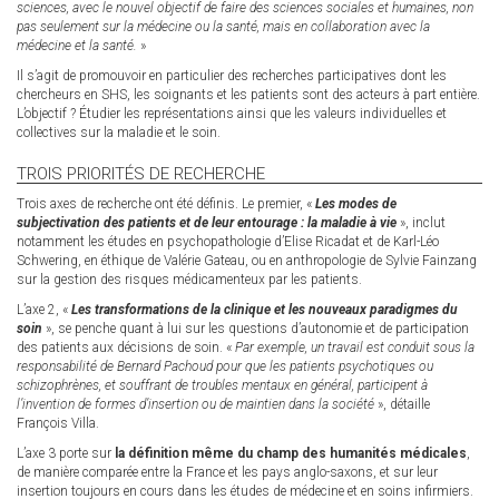
sciences, avec le nouvel objectif de faire des sciences sociales et humaines, non
external)
pas seulement sur la médecine ou la santé, mais en collaboration avec la
médecine et la santé.
»
Il s’agit de promouvoir en particulier des recherches participatives dont les
chercheurs en SHS, les soignants et les patients sont des acteurs à part entière.
L’objectif ? Étudier les représentations ainsi que les valeurs individuelles et
collectives sur la maladie et le soin.
TROIS PRIORITÉS DE RECHERCHE
Trois axes de recherche ont été définis. Le premier, «
Les modes de
subjectivation des patients et de leur entourage : la maladie à vie
», inclut
notamment les études en psychopathologie d’Elise Ricadat et de Karl-Léo
Schwering, en éthique de Valérie Gateau, ou en anthropologie de Sylvie Fainzang
sur la gestion des risques médicamenteux par les patients.
L’axe 2, «
Les transformations de la clinique et les nouveaux paradigmes du
soin
», se penche quant à lui sur les questions d’autonomie et de participation
des patients aux décisions de soin. «
Par exemple, un travail est conduit sous la
responsabilité de Bernard Pachoud pour que les patients psychotiques ou
schizophrènes, et souffrant de troubles mentaux en général, participent à
l’invention de formes d’insertion ou de maintien dans la société
», détaille
François Villa.
L’axe 3 porte sur
la définition même du champ des humanités médicales
,
de manière comparée entre la France et les pays anglo-saxons, et sur leur
insertion toujours en cours dans les études de médecine et en soins infirmiers.