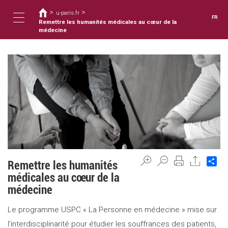
Vous
Aller
>
>
au
u-paris.fr
êtes
FR
contenu
Remettre les humanités médicales au cœur de la
ici
Toggle
principal
médecine
navigation
Sh
Remettre les humanités
médicales au cœur de la
médecine
Le programme USPC « La Personne en médecine » mise sur
l’interdisciplinarité pour étudier les souffrances des patients,