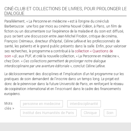
CINÉ-CLUB ET COLLECTIONS DE LIVRES, POUR PROLONGER LE
DIALOGUE
Parallèlement, « La Personne en médecine » est à l’origine du ciné-club
Barberousse : une fois par mois au cinéma Nouvel Odéon, à Paris, un film de
fiction ou un documentaire sur l’expérience de la maladie et du soin est diffusé,
puis se tient une discussion entre Jean-Michel Frodon, critique de cinéma,
François Crémieux, directeur d’hôpital, Céline Lefève et les professionnels de
santé, les patients et le grand public présents dans la salle. Enfin, pour valoriser
ses recherches, le programme a contribué à la
collection « Questions de
soin »
(link
, aux PUF, et créé la nouvelle collection, « La Personne en médecine »,
chez Doin. «
is
Ces collections permettent de prolonger notre dialogue
interdisciplinaire par une aventure éditoriale
external)
», conclut Céline Lefève.
Le décloisonnement des disciplines et l’implication d’un tel programme sur les
pratiques de soin demandent de l’inscrire dans un temps long. Le projet est
donc de le pérenniser dans la future Université de Paris, en renforçant le réseau
de coopération international et en l’inscrivant dans le cadre des financements
européens.
Mots
personne en medecine
interdisciplinarité
clés >
Institut des Humanités de Paris
Clinique
Soin