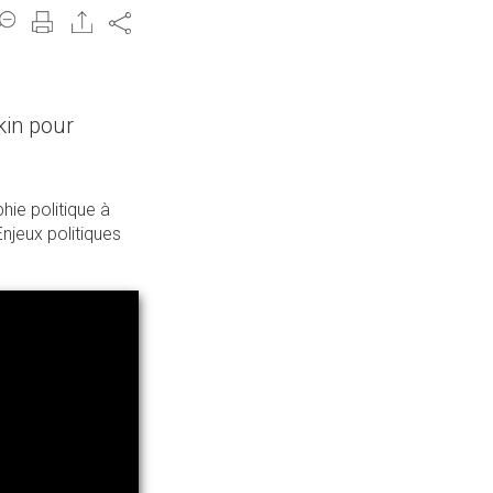
Share
kin pour
hie politique à
Enjeux politiques