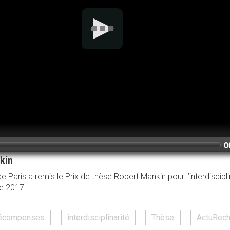
nkin
de Paris a remis le Prix de thèse Robert Mankin pour l’interdiscip
e 2017.
 récompenses
interdisciplinarité
Thèse
ActuRech