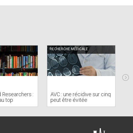
RECHERCHE MÉDICALE
RE
To
d Researchers :
AVC : une récidive sur cinq
es
au top
peut être évitée
c