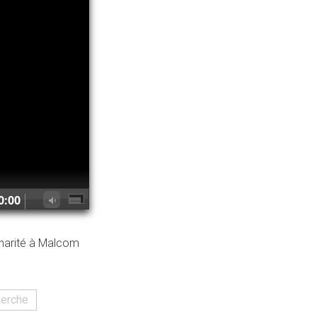
linarité à Malcom
erche