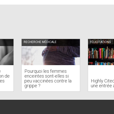
RECHERCHE MÉDICALE
FÉLICITATIONS
e
Pourquoi les femmes
on de
enceintes sont-elles si
des
peu vaccinées contre la
Highly Cite
s
grippe ?
une entrée 