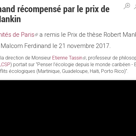
and récompensé par le prix de
Mankin
ités de Paris
(link
a remis le Prix de thèse Robert Man
té à Malcom Ferdinand le 21 novembre 2017.
is
external)
 la direction de Monsieur
Etienne Tassin
(link
, professeur de philosop
LCSP
) portait sur "Penser l’écologie depuis le monde caribéen - 
is
lits écologiques (Martinique, Guadeloupe, Haïti, Porto Rico)".
external)