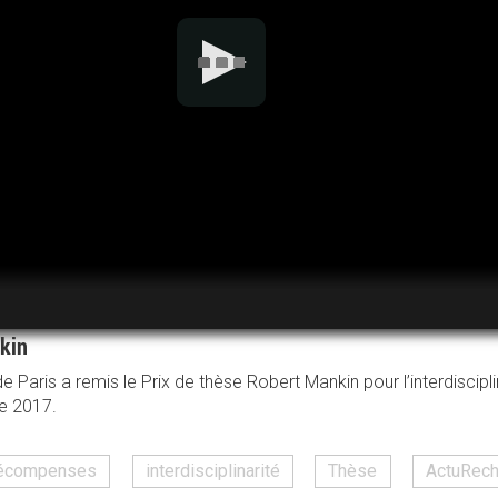
nkin
de Paris a remis le Prix de thèse Robert Mankin pour l’interdiscip
e 2017.
 récompenses
interdisciplinarité
Thèse
ActuRech