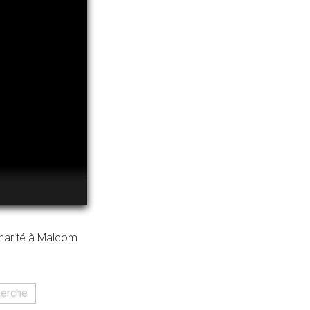
linarité à Malcom
erche