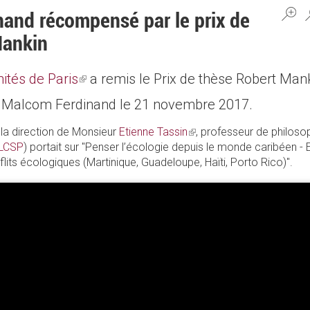
and récompensé par le prix de
Mankin
ités de Paris
(link
a remis le Prix de thèse Robert Man
té à Malcom Ferdinand le 21 novembre 2017.
is
external)
 la direction de Monsieur
Etienne Tassin
(link
, professeur de philosop
LCSP
) portait sur "Penser l’écologie depuis le monde caribéen - 
is
lits écologiques (Martinique, Guadeloupe, Haïti, Porto Rico)".
external)