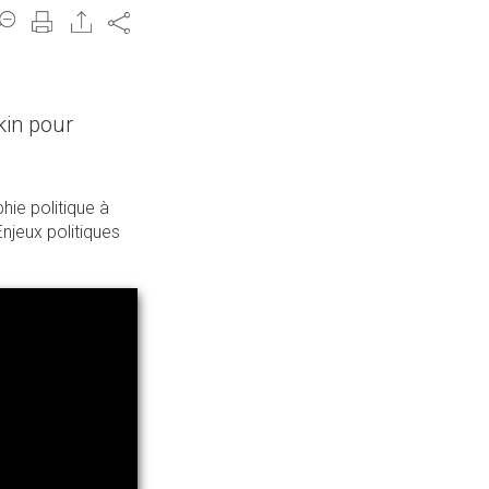
Share
kin pour
hie politique à
Enjeux politiques