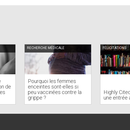
RECHERCHE MÉDICALE
FÉLICITATIONS
e
Pourquoi les femmes
on de
enceintes sont-elles si
des
peu vaccinées contre la
Highly Cite
s
grippe ?
une entrée 