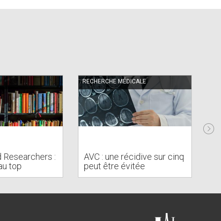
RECHERCHE MÉDICALE
RE
To
d Researchers :
AVC : une récidive sur cinq
es
au top
peut être évitée
c