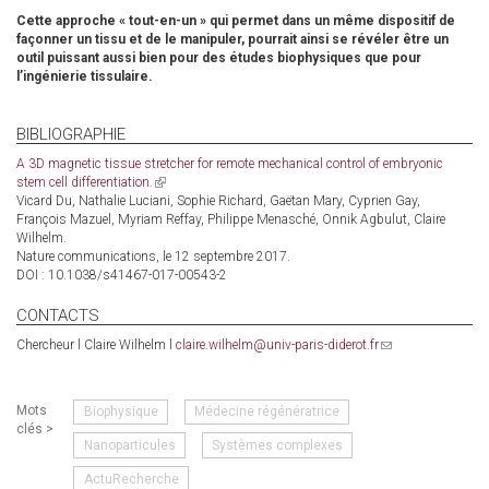
Cette approche « tout-en-un » qui permet dans un même dispositif de
façonner un tissu et de le manipuler, pourrait ainsi se révéler être un
outil puissant aussi bien pour des études biophysiques que pour
l’ingénierie tissulaire.
BIBLIOGRAPHIE
A 3D magnetic tissue stretcher for remote mechanical control of embryonic
stem cell differentiation.
(link
Vicard Du, Nathalie Luciani, Sophie Richard, Gaëtan Mary, Cyprien Gay,
is
François Mazuel, Myriam Reffay, Philippe Menasché, Onnik Agbulut, Claire
external)
Wilhelm.
Nature communications, le 12 septembre 2017.
DOI : 10.1038/s41467-017-00543-2
CONTACTS
Chercheur l Claire Wilhelm l
claire.wilhelm@univ-paris-diderot.fr
(link
sends
e-
mail)
Mots
Biophysique
Médecine régénératrice
clés >
Nanoparticules
Systèmes complexes
ActuRecherche