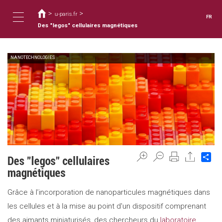
Vous
Aller
au
>
>
êtes
u-paris.fr
FR
contenu
ici
Des "legos" cellulaires magnétiques
Toggle
principal
NANOTECHNOLOGIES
navigation
Sh
Des "legos" cellulaires
magnétiques
Grâce à l’incorporation de nanoparticules magnétiques dans
les cellules et à la mise au point d'un dispositif comprenant
des aimants miniaturisés, des chercheurs du
laboratoire