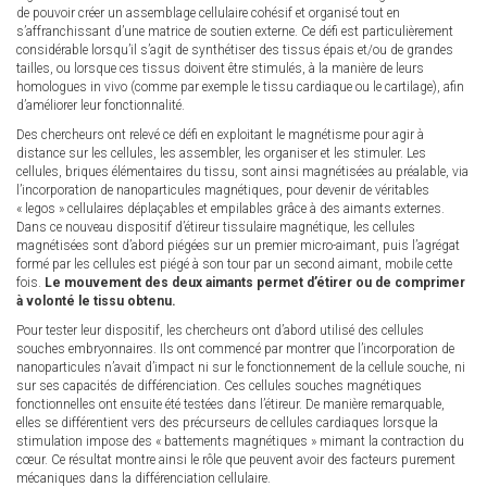
de pouvoir créer un assemblage cellulaire cohésif et organisé tout en
s’affranchissant d’une matrice de soutien externe. Ce défi est particulièrement
considérable lorsqu’il s’agit de synthétiser des tissus épais et/ou de grandes
tailles, ou lorsque ces tissus doivent être stimulés, à la manière de leurs
homologues in vivo (comme par exemple le tissu cardiaque ou le cartilage), afin
d’améliorer leur fonctionnalité.
Des chercheurs ont relevé ce défi en exploitant le magnétisme pour agir à
distance sur les cellules, les assembler, les organiser et les stimuler. Les
cellules, briques élémentaires du tissu, sont ainsi magnétisées au préalable, via
l’incorporation de nanoparticules magnétiques, pour devenir de véritables
« legos » cellulaires déplaçables et empilables grâce à des aimants externes.
Dans ce nouveau dispositif d’étireur tissulaire magnétique, les cellules
magnétisées sont d’abord piégées sur un premier micro-aimant, puis l’agrégat
formé par les cellules est piégé à son tour par un second aimant, mobile cette
fois.
Le mouvement des deux aimants permet d’étirer ou de comprimer
à volonté le tissu obtenu.
Pour tester leur dispositif, les chercheurs ont d’abord utilisé des cellules
souches embryonnaires. Ils ont commencé par montrer que l’incorporation de
nanoparticules n’avait d’impact ni sur le fonctionnement de la cellule souche, ni
sur ses capacités de différenciation. Ces cellules souches magnétiques
fonctionnelles ont ensuite été testées dans l’étireur. De manière remarquable,
elles se différentient vers des précurseurs de cellules cardiaques lorsque la
stimulation impose des « battements magnétiques » mimant la contraction du
cœur. Ce résultat montre ainsi le rôle que peuvent avoir des facteurs purement
mécaniques dans la différenciation cellulaire.