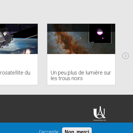
De
gr
rosatellite du
Un peu plus de lumière sur
sp
les trous noirs
no
J'accepte
Non, merci