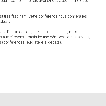
erveau ? Combien de fois avons-nous associé une odeur
st très fascinant. Cette conférence nous donnera les
adapte.
utiliserons un langage simple et ludique, mais
es aux citoyens, construire une démocratie des savoirs,
(conférences, jeux, ateliers, débats).