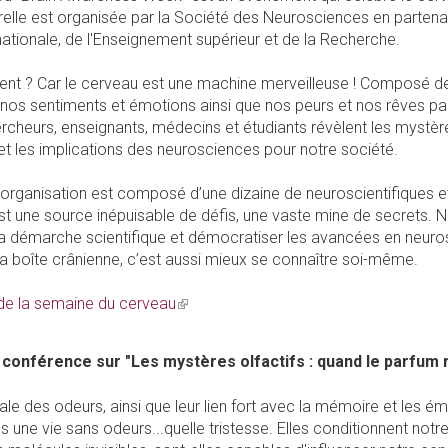
urelle est organisée par la Société des Neurosciences en partena
nationale, de l'Enseignement supérieur et de la Recherche.
nt ? Car le cerveau est une machine merveilleuse ! Composé de 
, nos sentiments et émotions ainsi que nos peurs et nos rêves 
cheurs, enseignants, médecins et étudiants révèlent les mystère
et les implications des neurosciences pour notre société.
d'organisation est composé d’une dizaine de neuroscientifique
est une source inépuisable de défis, une vaste mine de secrets. N
 la démarche scientifique et démocratiser les avancées en neur
 boîte crânienne, c’est aussi mieux se connaître soi-même.
e la semaine du cerveau
(link
is
external)
conférence sur "Les mystères olfactifs : quand le parfum r
le des odeurs, ainsi que leur lien fort avec la mémoire et les 
une vie sans odeurs...quelle tristesse. Elles conditionnent notr