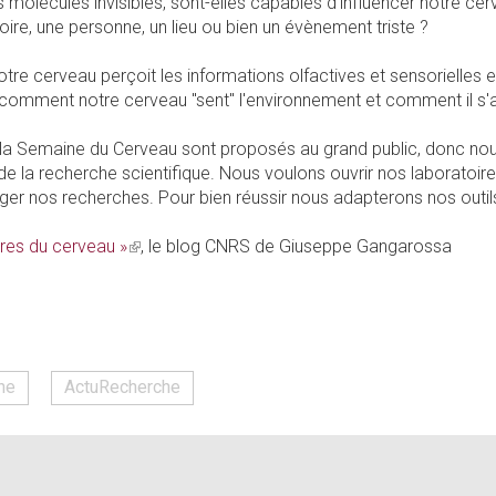
molécules invisibles, sont-elles capables d'influencer notre c
ire, une personne, un lieu ou bien un évènement triste ?
 cerveau perçoit les informations olfactives et sensorielles e
omment notre cerveau "sent" l'environnement et comment il s'
a Semaine du Cerveau sont proposés au grand public, donc nous 
de la recherche scientifique. Nous voulons ouvrir nos laboratoir
er nos recherches. Pour bien réussir nous adapterons nos outils 
ères du cerveau »
(link
, le blog CNRS de Giuseppe Gangarossa
is
external)
he
ActuRecherche