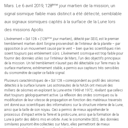
ème
Mars. Le 6 avril 2019, 128
jour martien de la mission, un
signal sismique faible mais distinct a été détecté, semblable
aux signaux sismiques captés à la surface de la Lune lors
des missions Apollo.
ème
L’événement « Sol 128 » (128
jour martien), détecté par SEIS, est le premier
tremblement martien dont l’origine proviendrait de l’intérieur de la planète – par
opposition à un mouvement causé par le vent – bien que les scientifiques n’en
soient toujours pas entièrement sûrs. L’événement sismique est trop faible pour
fournir des données utiles sur l’intérieur de Mars, l’un des objectifs principaux
de la mission. Un tel tremblement n’aurait pas été détectable sur Terre mais la
surface martienne, extrêmement stable, a permis aux capteurs très sensibles
du sismomètre de capter ce faible signal.
Plusieurs caractéristiques de « Sol 128 » correspondent au profil des séismes
détectés à la surface lunaire. Les astronautes de la NASA ont mesuré des
milliers de séismes en explorant la Lune entre 1969 et 1972, révélant que celle-ci
était toujours géologiquement active. La réflexion des ondes sismiques ou la
modification de leur vitesse de propagation en fonction des matériaux traversés
ont donné aux scientifiques des informations sur la structure interne de la Lune,
ainsi que la taille de son noyau. Ceci a permis de mieux appréhender le
processus d’impact entre la Terre et la proto-Lune, ainsi que la formation de la
Lune à partir des débris mis en orbite. Avec le sismomètre SEIS, des données
similaires pourront être collectées sur Mars, elles permettront de mieux