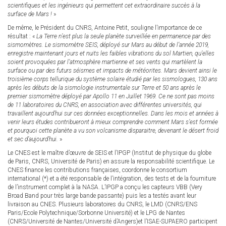
scientifiques et les ingénieurs qui permettent cet extraordinaire succès à la
surface de Mars !
»
De même, le Président du CNRS, Antoine Petit, souligne l’importance de ce
résultat : «
La Terre n’est plus la seule planète surveillée en permanence par des
sismomètres. Le sismomètre SEIS, déployé sur Mars au début de l’année 2019,
enregistre maintenant jours et nuits les faibles vibrations du sol Martien, qu’elles
soient provoquées par l’atmosphère martienne et ses vents qui martèlent la
surface ou par des futurs séismes et impacts de météorites. Mars devient ainsi le
troisième corps tellurique du système solaire étudié par les sismologues, 130 ans
après les débuts de la sismologie instrumentale sur Terre et 50 ans après le
premier sismomètre déployé par Apollo 11 en Juillet 1969. Ce ne sont pas moins
de 11 laboratoires du CNRS, en association avec différentes universités, qui
travaillent aujourd’hui sur ces données exceptionnelles. Dans les mois et années à
venir leurs études contribueront à mieux comprendre comment Mars s’est formée
et pourquoi cette planète a vu son volcanisme disparaitre, devenant le désert froid
et sec d’aujourd’hui.
»
Le CNES est le maître d’œuvre de SEIS et l’IPGP (Institut de physique du globe
de Paris, CNRS, Université de Paris) en assure la responsabilité scientifique. Le
CNES finance les contributions françaises, coordonne le consortium
international (*) et a été responsable de l’intégration, des tests et de la fourniture
de l’instrument complet à la NASA. L’IPGP a conçu les capteurs VBB (Very
Broad Band pour très large bande passante) puis les a testés avant leur
livraison au CNES. Plusieurs laboratoires du CNRS, le LMD (CNRS/ENS
Paris/Ecole Polytechnique/Sorbonne Université) et le LPG de Nantes
(CNRS/Université de Nantes/Université d’Angers)et l’ISAE-SUPAERO participent