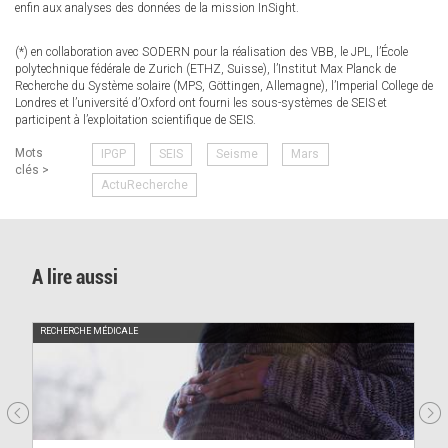
enfin aux analyses des données de la mission InSight.
(*) en collaboration avec SODERN pour la réalisation des VBB, le JPL, l’École
polytechnique fédérale de Zurich (ETHZ, Suisse), l’Institut Max Planck de
Recherche du Système solaire (MPS, Göttingen, Allemagne), l’Imperial College de
Londres et l’université d’Oxford ont fourni les sous-systèmes de SEIS et
participent à l’exploitation scientifique de SEIS.
Mots
IPGP
SEIS
Seisme
Mars
clés >
ActuRecherche
A lire aussi
RECHERCHE MÉDICALE