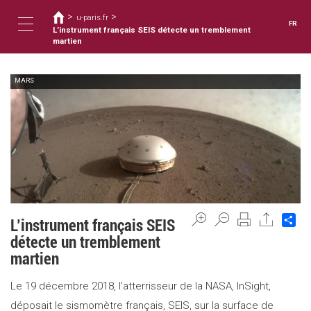
Vous
Aller
>
>
au
u-paris.fr
êtes
FR
contenu
L’instrument français SEIS détecte un tremblement
ici
Toggle
principal
martien
MARS
navigation
Sh
L’instrument français SEIS
détecte un tremblement
martien
Le 19 décembre 2018, l’atterrisseur de la NASA, InSight,
déposait le sismomètre français, SEIS, sur la surface de