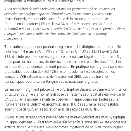
comprendre la formation d’une telle planète tellurique.
«
Les premières données relevées par InSight permettent de poursuivre les
avancées scientifiques qui ont démarré avec les missions Apollo
», note
Bruce Banerdt, responsable scientifique de la mission Insight, du Jet
Propulsion Laboratory (JPL) de la NASA basé à Pasadena, en Californie.
«
Jusqu’à présent, nous avons collecté des bruits de fond, mais ce premier séisme
marque la naissance officielle d’une nouvelle discipline : la sismologie
martienne.
»
Trois autres signaux qui pourraient également être d’origine sismique ont été
détectés le 14 mars (« Sol 105 »), le 10 avril (« Sol 132 ») et le 11 avril (« Sol
133 »). L’interprétation de ces signaux est encore ambiguë pour l’équipe InSight,
mais pour au moins deux d’entre eux, ils ne semblent pas être dus à l’effet du
vent ni à d’autres sources de bruit parasite. En pratique, ces signaux sont bien
plus faibles que celui de « Sol 128 », et ont seulement été détectés par les
senseurs VBB ultrasensibles de l’instrument SEIS. L’équipe travaille
d’arrachepied pour préciser l’origine de ces nouveaux signaux.
La mission InSight est pilotée par le JPL. Baptisé Seismic Experiment for Interior
Structure (SEIS), le sismomètre déposé par l’atterrisseur spatial a été livré par le
CNES qui en a assuré la maîtrise d’oeuvre. Philippe Lognonné, Professeur à
l’Université Paris Diderot et géophysicien à l’IPGP, assume la responsabilité
scientifique de SEIS en association avec des équipes du CNRS.
«
Nous avons attendu notre premier séisme martien pendant des mois
», explique
Philippe Lognonné. «
C’est formidable d’avoir enfin le signe qu’il existe encore une
activité sismique sur Mars. Nous sommes impatients de pouvoir communiquer