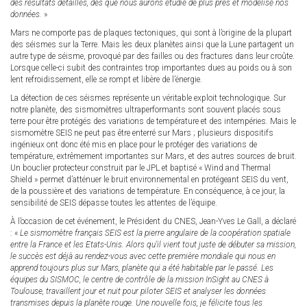
des résultats détaillés, dès que nous aurons étudié de plus près et modélisé nos
données.
»
Mars ne comporte pas de plaques tectoniques, qui sont à l’origine de la plupart
des séismes sur la Terre. Mais les deux planètes ainsi que la Lune partagent un
autre type de séisme, provoqué par des failles ou des fractures dans leur croûte.
Lorsque celle-ci subit des contraintes trop importantes dues au poids ou à son
lent refroidissement, elle se rompt et libère de l’énergie.
La détection de ces séismes représente un véritable exploit technologique. Sur
notre planète, des sismomètres ultraperformants sont souvent placés sous
terre pour être protégés des variations de température et des intempéries. Mais le
sismomètre SEIS ne peut pas être enterré sur Mars ; plusieurs dispositifs
ingénieux ont donc été mis en place pour le protéger des variations de
température, extrêmement importantes sur Mars, et des autres sources de bruit.
Un bouclier protecteur construit par le JPL et baptisé « Wind and Thermal
Shield » permet d’atténuer le bruit environnemental en protégeant SEIS du vent,
de la poussière et des variations de température. En conséquence, à ce jour, la
sensibilité de SEIS dépasse toutes les attentes de l’équipe.
À l’occasion de cet événement, le Président du CNES, Jean-Yves Le Gall, a déclaré
: «
Le sismomètre français SEIS est la pierre angulaire de la coopération spatiale
entre la France et les Etats-Unis. Alors qu’il vient tout juste de débuter sa mission,
le succès est déjà au rendez-vous avec cette première mondiale qui nous en
apprend toujours plus sur Mars, planète qui a été habitable par le passé. Les
équipes du SISMOC, le centre de contrôle de la mission InSight au CNES à
Toulouse, travaillent jour et nuit pour piloter SEIS et analyser les données
transmises depuis la planète rouge. Une nouvelle fois, je félicite tous les