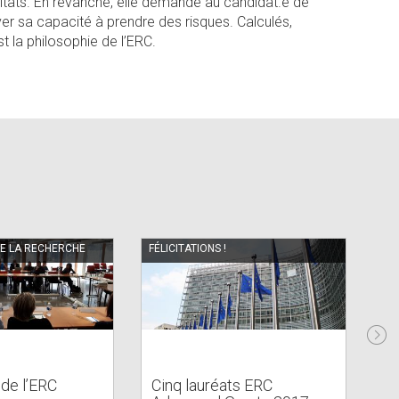
sultats. En revanche, elle demande au candidat.e de
er sa capacité à prendre des risques. Calculés,
est la philosophie de l’ERC.
DE LA RECHERCHE
FÉLICITATIONS !
PH
de l’ERC
Cinq lauréats ERC
Ré