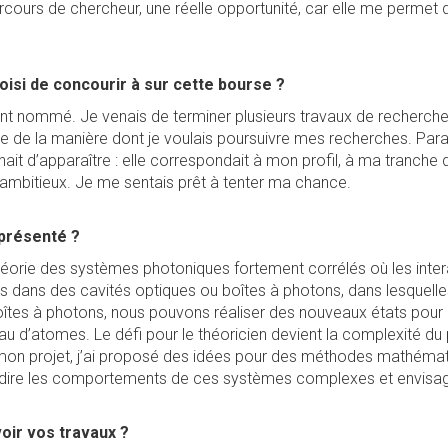
cours de chercheur, une réelle opportunité, car elle me permet d
isi de concourir à sur cette bourse ?
int nommé. Je venais de terminer plusieurs travaux de recherch
ire de la manière dont je voulais poursuivre mes recherches. Par
ait d’apparaître : elle correspondait à mon profil, à ma tranche d
t ambitieux. Je me sentais prêt à tenter ma chance.
 présenté ?
théorie des systèmes photoniques fortement corrélés où les int
es dans des cavités optiques ou boîtes à photons, dans lesquell
îtes à photons, nous pouvons réaliser des nouveaux états pour l
au d’atomes. Le défi pour le théoricien devient la complexité d
 mon projet, j’ai proposé des idées pour des méthodes mathémat
rédire les comportements de ces systèmes complexes et envisag
oir vos travaux ?