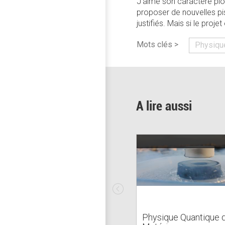
J’aime son caractère pion
proposer de nouvelles pis
justifiés. Mais si le proje
Mots clés >
Physiqu
A lire aussi
Physique Quantique 