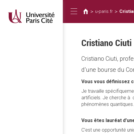
Vous
Aller
au
êtes
>
>
u-paris.fr
Cristia
Toggle
contenu
ici
principal
navigation
Cristiano Ciuti
Cristiano Ciuti, pr
d’une bourse du Con
Vous vous définissez c
Je travaille spécifiquem
artificiels. Je cherche
phénomènes quantiques. L
Vous êtes lauréat d’un
C’est une opportunité uniq