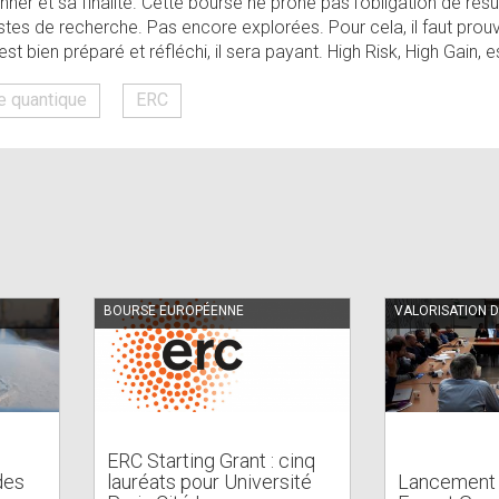
ner et sa finalité. Cette bourse ne prône pas l’obligation de ré
tes de recherche. Pas encore explorées. Pour cela, il faut prouv
t est bien préparé et réfléchi, il sera payant. High Risk, High Gain, 
e quantique
ERC
BOURSE EUROPÉENNE
VALORISATION 
ERC Starting Grant : cinq
des
lauréats pour Université
Lancement 