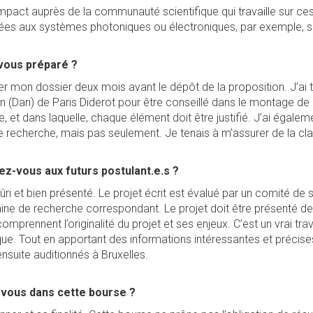
 impact auprès de la communauté scientifique qui travaille sur ce
ées aux systèmes photoniques ou électroniques, par exemple, sur
vous préparé ?
mon dossier deux mois avant le dépôt de la proposition. J’ai tou
on (Dari) de Paris Diderot pour être conseillé dans le montage d
se, et dans laquelle, chaque élément doit être justifié. J’ai égale
 recherche, mais pas seulement. Je tenais à m’assurer de la cl
ez-vous aux futurs postulant.e.s ?
ûri et bien présenté. Le projet écrit est évalué par un comité de s
ine de recherche correspondant. Le projet doit être présenté de
prennent l’originalité du projet et ses enjeux. C’est un vrai travail
que. Tout en apportant des informations intéressantes et précise
nsuite auditionnés à Bruxelles.
-vous dans cette bourse ?