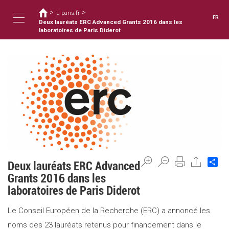
Vous
Aller
>
>
au
u-paris.fr
êtes
FR
contenu
Deux lauréats ERC Advanced Grants 2016 dans les
ici
Toggle
principal
laboratoires de Paris Diderot
navigation
Sh
Deux lauréats ERC Advanced
Grants 2016 dans les
laboratoires de Paris Diderot
Le Conseil Européen de la Recherche (ERC) a annoncé les
noms des 23 lauréats retenus pour financement dans le