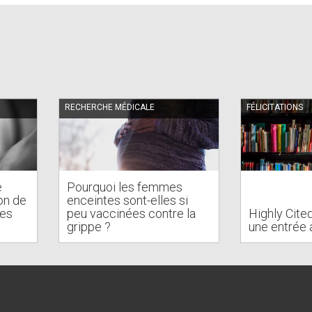
RECHERCHE MÉDICALE
FÉLICITATIONS
e
Pourquoi les femmes
on de
enceintes sont-elles si
des
peu vaccinées contre la
Highly Cite
s
grippe ?
une entrée 