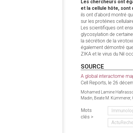
Les chercheurs ont éga
et la cellule hôte, son
ils ont d’abord montré qu
sur les protéines cellulai
Les scientifiques ont ens
glycosylation de certaines
la sécrétion de la virot
également démontré que c
ZIKA et le virus du Nil oc
SOURCE
A global interactome map
Cell Reports, le 26 déc
Mohamed Lamine Hafirassou,
Madin, Beate M. Kümmerer, C
Mots
Immunolo
clés >
ActuReche