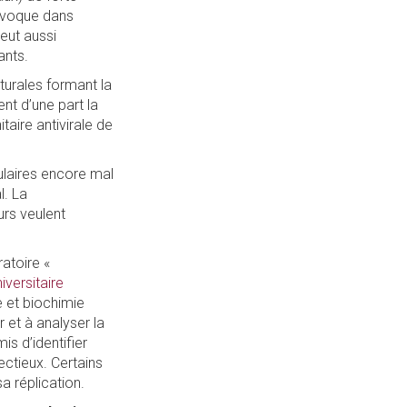
rovoque dans
eut aussi
ants.
turales formant la
ent d’une part la
taire antivirale de
lulaires encore mal
l. La
urs veulent
ratoire «
niversitaire
e et biochimie
 et à analyser la
s d’identifier
ectieux. Certains
a réplication.