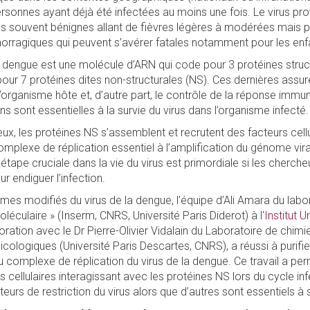
ersonnes ayant déjà été infectées au moins une fois. Le virus p
ns souvent bénignes allant de fièvres légères à modérées mais p
morragiques qui peuvent s’avérer fatales notamment pour les enf
 dengue est une molécule d’ARN qui code pour 3 protéines struc
 pour 7 protéines dites non-structurales (NS). Ces dernières assur
l’organisme hôte et, d’autre part, le contrôle de la réponse immuni
ns sont essentielles à la survie du virus dans l’organisme infecté.
eux, les protéines NS s’assemblent et recrutent des facteurs cel
mplexe de réplication essentiel à l’amplification du génome vira
ape cruciale dans la vie du virus est primordiale si les cherche
r endiguer l’infection.
omes modifiés du virus de la dengue, l’équipe d’Ali Amara du labo
léculaire » (Inserm, CNRS, Université Paris Diderot) à l'
Institut U
boration avec le Dr Pierre-Olivier Vidalain du Laboratoire de chimi
ologiques (Université Paris Descartes, CNRS), a réussi à purifier
complexe de réplication du virus de la dengue. Ce travail a permi
s cellulaires interagissant avec les protéines NS lors du cycle inf
rs de restriction du virus alors que d’autres sont essentiels à s