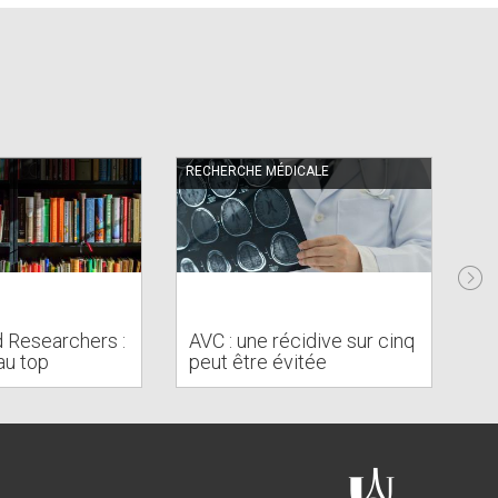
RECHERCHE MÉDICALE
RE
To
d Researchers :
AVC : une récidive sur cinq
es
au top
peut être évitée
c