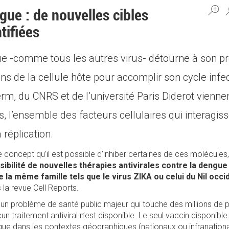
gue : de nouvelles cibles
ntifiées
ue -comme tous les autres virus- détourne à son pr
s de la cellule hôte pour accomplir son cycle infe
rm, du CNRS et de l’université Paris Diderot viennent
s, l’ensemble des facteurs cellulaires qui interagis
 réplication.
 concept qu’il est possible d’inhiber certaines de ces molécules, 
ssibilité de nouvelles thérapies antivirales contre la dengue
e la même famille tels que le virus ZIKA ou celui du Nil occi
 la revue Cell Reports.
t un problème de santé public majeur qui touche des millions de 
 traitement antiviral n’est disponible. Le seul vaccin disponible 
e dans les contextes géographiques (nationaux ou infranationa