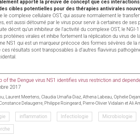
lement apporté la preuve de concept que ces interactions,
t des cibles potentielles pour des thérapies antivirales nouv
e le complexe cellulaire OST, qui assure normalement le transfer
res, est aussi détourné par le virus pour servir à certaines de ses
uite décrit qu’un inhibiteur de l’activité du complexe OST, le NGI
 protéines virales et inhibe fortement la réplication du virus de 
oxine NS1 qui est un marqueur précoce des formes sévères de la m
es résultats sont transposables à d’autres flavivirus pathogènes
cidental.
 of the Dengue virus NS1 identifies virus restriction and depend
embre 2017
 Laurent Meertens, Claudia Umaña-Diaz, Athena Labeau, Ophelie Dejarn
onstance Delaugerre, Philippe Roingeard, Pierre-Olivier Vidalain et Ali 
gie
inflammation
Infectiologie
Microbiologie
rche