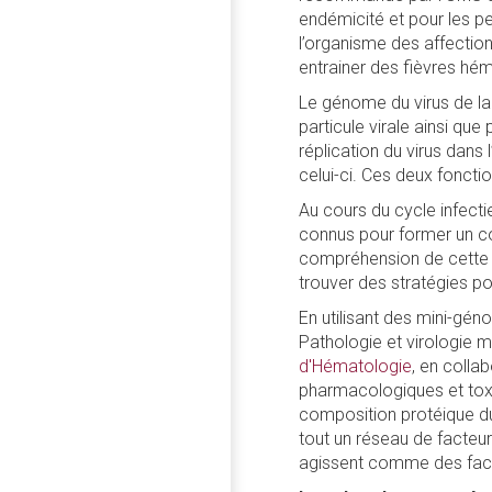
endémicité et pour les p
l’organisme des affectio
entrainer des fièvres hé
Le génome du virus de la
particule virale ainsi que
réplication du virus dans 
celui-ci. Ces deux fonctio
Au cours du cycle infecti
connus pour former un co
compréhension de cette ét
trouver des stratégies pou
En utilisant des mini-gén
Pathologie et virologie mo
d'Hématologie
, en colla
pharmacologiques et toxic
composition protéique du 
tout un réseau de facteur
agissent comme des facteu