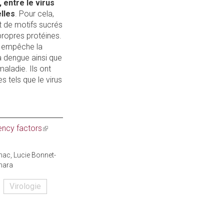
 entre le virus
elles
. Pour cela,
t de motifs sucrés
 propres protéines.
-1 empêche la
la dengue ainsi que
aladie. Ils ont
 tels que le virus
ency factors
(link
is
external)
ac, Lucie Bonnet-
Amara
Virologie