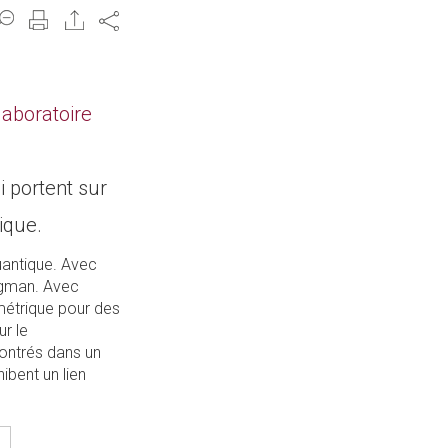
Share
laboratoire
i portent sur
ique.
uantique. Avec
ergman. Avec
métrique pour des
r le
ontrés dans un
ibent un lien