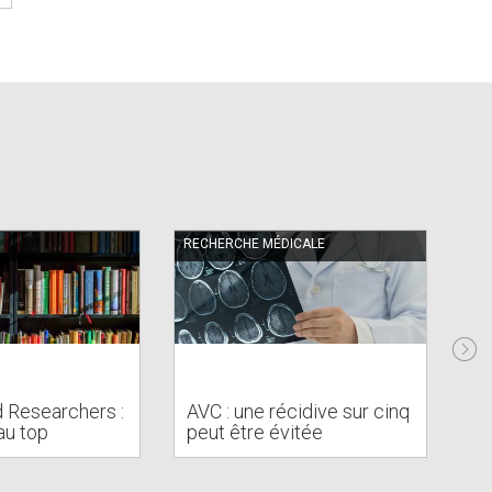
RECHERCHE MÉDICALE
RE
To
d Researchers :
AVC : une récidive sur cinq
es
au top
peut être évitée
c