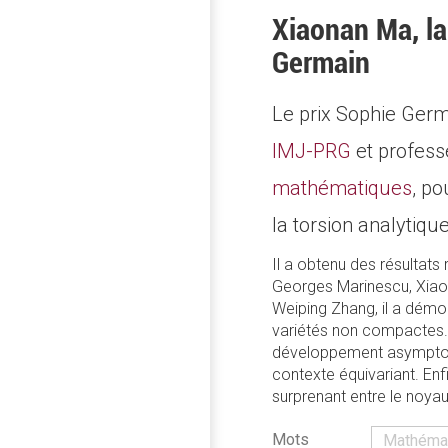
Xiaonan Ma, la
Germain
Le prix Sophie Ger
IMJ-PRG
et professe
mathématiques
, po
la torsion analytiqu
Il a obtenu des résultat
Georges Marinescu, Xiaon
Weiping Zhang, il a démo
variétés non compactes. 
développement asymptoti
contexte équivariant. Enf
surprenant entre le noyau
Mots
Mathéma