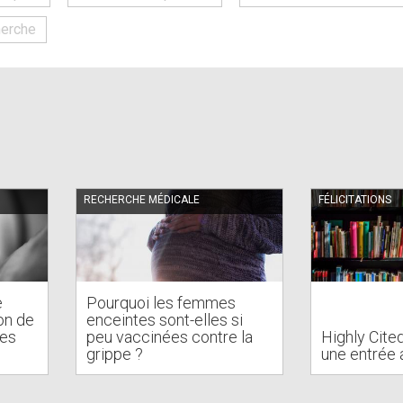
erche
RECHERCHE MÉDICALE
FÉLICITATIONS
e
Pourquoi les femmes
on de
enceintes sont-elles si
des
peu vaccinées contre la
Highly Cite
s
grippe ?
une entrée 